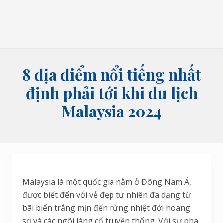
bói
tên,
bói
bài
và
các
lĩnh
8 địa điểm nổi tiếng nhất
vực
tâm
định phải tới khi du lịch
linh
Malaysia 2024
Malaysia là một quốc gia nằm ở Đông Nam Á,
được biết đến với vẻ đẹp tự nhiên đa dạng từ
bãi biển trắng mịn đến rừng nhiệt đới hoang
sơ và các ngôi làng cổ truyền thống. Với sự pha