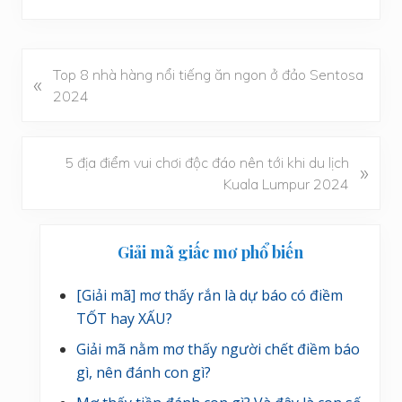
B
Top 8 nhà hàng nổi tiếng ăn ngon ở đảo Sentosa
«
à
2024
i
v
i
B
5 địa điểm vui chơi độc đáo nên tới khi du lịch
»
ế
à
Kuala Lumpur 2024
t
i
t
v
Sidebar
r
i
Giải mã giấc mơ phổ biến
chính
ư
ế
ớ
t
[Giải mã] mơ thấy rắn là dự báo có điềm
c
s
TỐT hay XẤU?
a
Giải mã nằm mơ thấy người chết điềm báo
u
gì, nên đánh con gì?