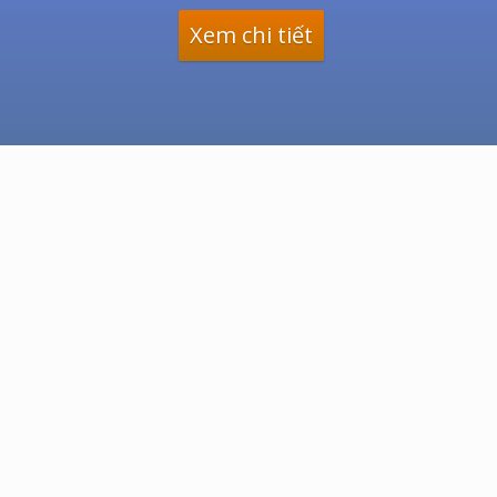
Xem chi tiết
Copyright © 2026 ·
Xem bói online
chuẩn nhất
Giới thiệu
|
Liên hệ
|
Quy định pháp lý