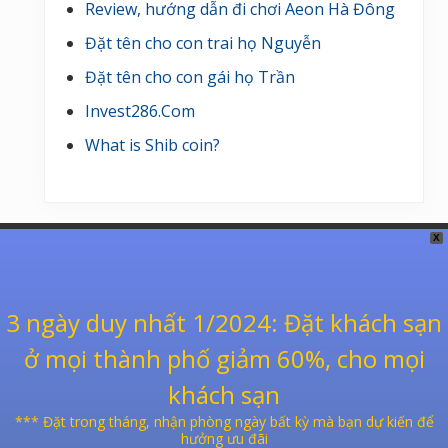
Review, hướng dẫn đi chơi Aeon Hà Đông
Đặt tên cho con trai họ Nguyễn
Đặt tên cho con gái họ Trần
Invest286.Com
What is Shib coin?
Footer
X
Xem ngày tốt xấu
3 ngày duy nhất 1/2024
: Đặt khách sạn
Đổi âm dương lịch
ở mọi thành phố giảm 60%, cho mọi
Xem bói bài
khách sạn
Lịch vạn niên âm dương
*** Đặt trong tháng, nhận phòng ngày bất kỳ mà bạn dự kiến để
hưởng ưu đãi