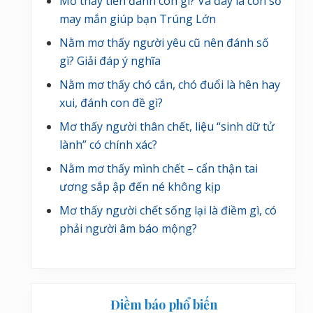
Mơ thấy tiền đánh con gì? Và đây là con số
may mắn giúp bạn Trúng Lớn
Nằm mơ thấy người yêu cũ nên đánh số
gì? Giải đáp ý nghĩa
Nằm mơ thấy chó cắn, chó đuổi là hên hay
xui, đánh con đề gì?
Mơ thấy người thân chết, liệu “sinh dữ tử
lành” có chính xác?
Nằm mơ thấy mình chết – cẩn thận tai
ương sắp ập đến né không kịp
Mơ thấy người chết sống lại là điềm gì, có
phải người âm báo mộng?
Điềm báo phổ biến