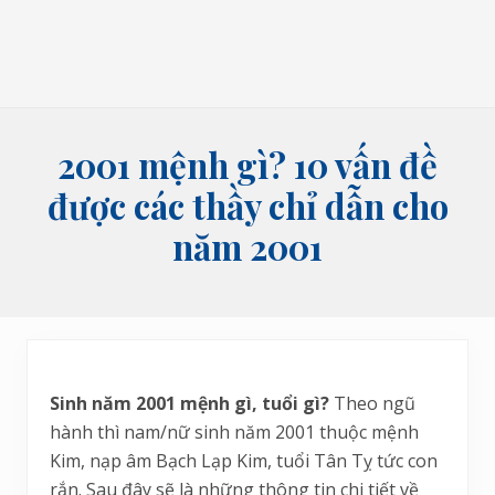
bói
tên,
bói
bài
và
các
lĩnh
2001 mệnh gì? 10 vấn đề
vực
tâm
được các thầy chỉ dẫn cho
linh
năm 2001
Sinh năm 2001 mệnh gì, tuổi gì?
Theo ngũ
hành thì nam/nữ sinh năm 2001 thuộc mệnh
Kim, nạp âm Bạch Lạp Kim, tuổi Tân Tỵ tức con
rắn. Sau đây sẽ là những thông tin chi tiết về