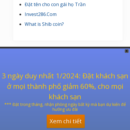
Đặt tên cho con gái họ Trần
Invest286.Com
What is Shib coin?
Footer
X
Xem ngày tốt xấu
3 ngày duy nhất 1/2024
: Đặt khách sạn
Đổi âm dương lịch
ở mọi thành phố giảm 60%, cho mọi
Xem bói bài
khách sạn
Lịch vạn niên âm dương
*** Đặt trong tháng, nhận phòng ngày bất kỳ mà bạn dự kiến để
hưởng ưu đãi
Xem chi tiết