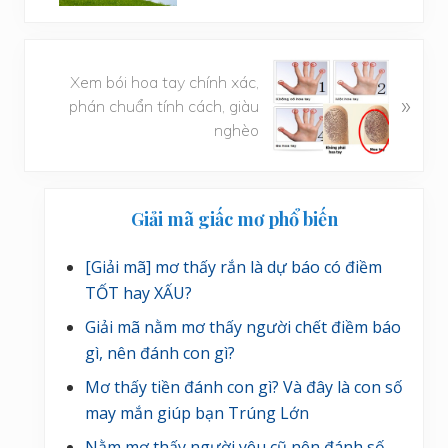
v
i
ế
B
t
Xem bói hoa tay chính xác,
à
t
»
phán chuẩn tính cách, giàu
i
r
nghèo
v
ư
i
ớ
ế
c
Sidebar
t
Giải mã giấc mơ phổ biến
chính
s
a
[Giải mã] mơ thấy rắn là dự báo có điềm
u
TỐT hay XẤU?
Giải mã nằm mơ thấy người chết điềm báo
gì, nên đánh con gì?
Mơ thấy tiền đánh con gì? Và đây là con số
may mắn giúp bạn Trúng Lớn
Nằm mơ thấy người yêu cũ nên đánh số