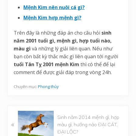
Mệnh Kim nên nuôi cá gì?
Mệnh Kim hợp mệnh gì?
Trên đây là những đáp án cho câu hỏi
sinh
năm 2001 tuổi gì, mệnh gì, hợp tuổi nào,
màu gì
và những lý giải liên quan. Nếu như
bạn còn bất kỳ thắc mắc gì liên quan tới người
tuổi Tân Tỵ 2001 mệnh Kim
thì có thể để lại
comment để được giải đáp trong vòng 24h.
Chuyên mục:
Phong thủy
B
Sinh năm 2014 mệnh gì, hợp
à
«
màu gì, hướng nào ĐẠI CÁT,
i
ĐẠI LỘC?