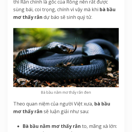
thì Rắn chính là gốc của Rồng nên rất được
sùng bái, coi trọng, chính vì vậy mà khi
bà bầu
mơ thấy rắn
dự báo sẽ sinh quý tử.
Bà bầu nằm mơ thấy rắn đen
Theo quan niệm của người Việt xưa,
bà bầu
mơ thấy rắn
sẽ luận giải như sau:
Bà bầu nằm mơ thấy rắn
to, mãng xà lớn: