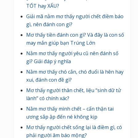
TỐT hay XẤU?
u
Giải mã nằm mơ thấy người chết điềm báo
gì, nên đánh con gì?
Mơ thấy tiền đánh con gì? Và đây là con số
may mắn giúp bạn Trúng Lớn
Nằm mơ thấy người yêu cũ nên đánh số
gì? Giải đáp ý nghĩa
Nằm mơ thấy chó cắn, chó đuổi là hên hay
xui, đánh con đề gì?
Mơ thấy người thân chết, liệu “sinh dữ tử
lành” có chính xác?
Nằm mơ thấy mình chết – cẩn thận tai
ương sắp ập đến né không kịp
Mơ thấy người chết sống lại là điềm gì, có
phải người âm báo mộng?