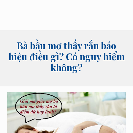
bói
tên,
bói
bài
và
các
lĩnh
Bà bầu mơ thấy rắn báo
vực
tâm
hiệu điều gì? Có nguy hiểm
linh
không?