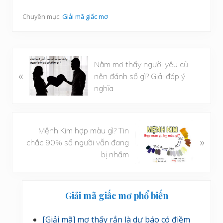
Chuyên mục:
Giải mã giấc mơ
B
Nằm mơ thấy người yêu cũ
«
à
nên đánh số gì? Giải đáp ý
i
nghĩa
v
i
ế
B
Mệnh Kim hợp màu gì? Tin
t
à
»
chắc 90% số người vẫn đang
t
i
bị nhầm
r
v
ư
i
ớ
Sidebar
ế
c
Giải mã giấc mơ phổ biến
t
chính
s
[Giải mã] mơ thấy rắn là dự báo có điềm
a