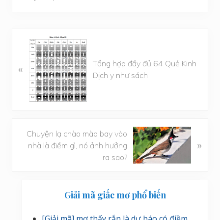
B
à
Tổng hợp đầy đủ 64 Quẻ Kinh
i
«
Dịch y như sách
v
i
ế
t
t
B
Chuyện lạ chào mào bay vào
r
»
à
nhà là điềm gì, nó ảnh hưởng
ư
i
ra sao?
ớ
v
c
i
Sidebar
ế
Giải mã giấc mơ phổ biến
chính
t
s
[Giải mã] mơ thấy rắn là dự báo có điềm