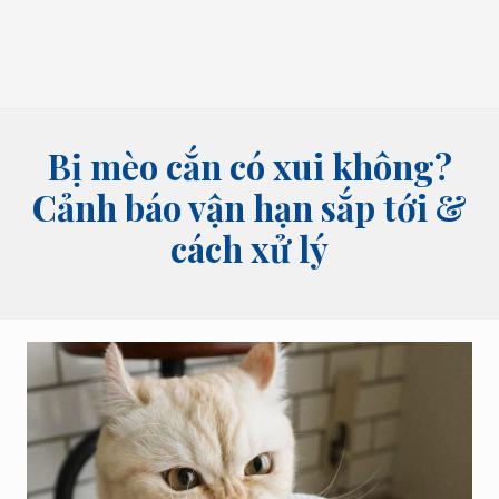
bói
tên,
bói
bài
và
các
lĩnh
Bị mèo cắn có xui không?
vực
tâm
Cảnh báo vận hạn sắp tới &
linh
cách xử lý