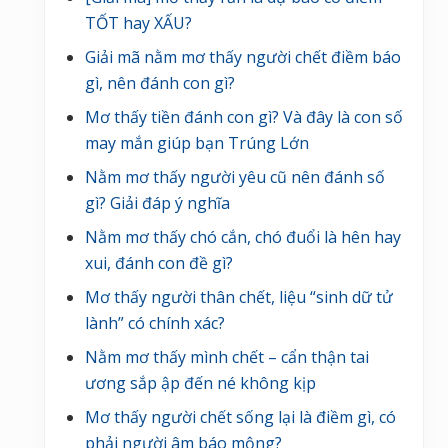
a
TỐT hay XẤU?
u
Giải mã nằm mơ thấy người chết điềm báo
gì, nên đánh con gì?
Mơ thấy tiền đánh con gì? Và đây là con số
may mắn giúp bạn Trúng Lớn
Nằm mơ thấy người yêu cũ nên đánh số
gì? Giải đáp ý nghĩa
Nằm mơ thấy chó cắn, chó đuổi là hên hay
xui, đánh con đề gì?
Mơ thấy người thân chết, liệu “sinh dữ tử
lành” có chính xác?
Nằm mơ thấy mình chết – cẩn thận tai
ương sắp ập đến né không kịp
Mơ thấy người chết sống lại là điềm gì, có
phải người âm báo mộng?