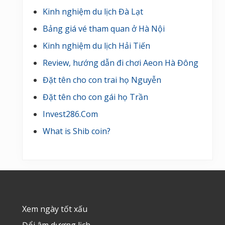
Kinh nghiệm du lịch Đà Lạt
Bảng giá vé tham quan ở Hà Nội
Kinh nghiệm du lịch Hải Tiến
Review, hướng dẫn đi chơi Aeon Hà Đông
Đặt tên cho con trai họ Nguyễn
Đặt tên cho con gái họ Trần
Invest286.Com
What is Shib coin?
Footer
Xem ngày tốt xấu