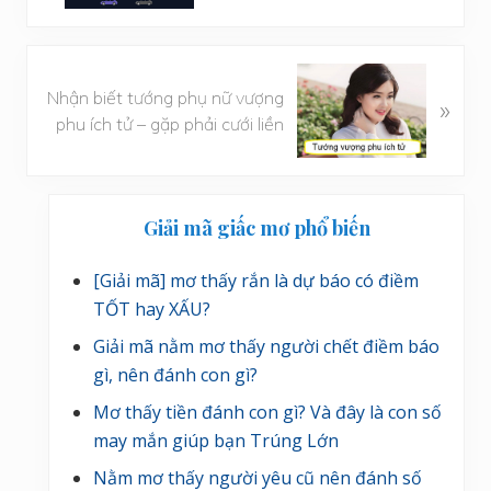
v
i
ế
B
t
Nhận biết tướng phụ nữ vượng
à
»
t
phu ích tử – gặp phải cưới liền
i
r
v
ư
i
ớ
Sidebar
ế
c
Giải mã giấc mơ phổ biến
t
chính
s
[Giải mã] mơ thấy rắn là dự báo có điềm
a
TỐT hay XẤU?
u
Giải mã nằm mơ thấy người chết điềm báo
gì, nên đánh con gì?
Mơ thấy tiền đánh con gì? Và đây là con số
may mắn giúp bạn Trúng Lớn
Nằm mơ thấy người yêu cũ nên đánh số