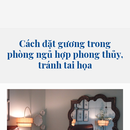
bói
tên,
bói
bài
và
các
lĩnh
Cách đặt gương trong
vực
tâm
phòng ngủ hợp phong thủy,
linh
tránh tai họa