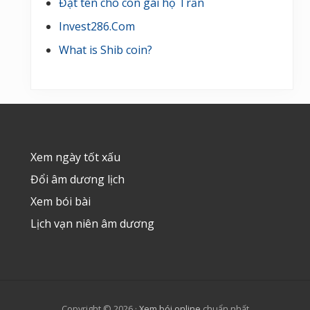
Đặt tên cho con gái họ Trần
Invest286.Com
What is Shib coin?
Footer
Xem ngày tốt xấu
Đổi âm dương lịch
Xem bói bài
Lịch vạn niên âm dương
Copyright © 2026 ·
Xem bói online
chuẩn nhất