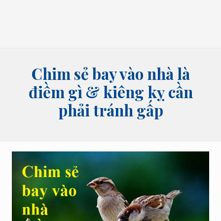
bói
tên,
bói
bài
và
các
lĩnh
Chim sẻ bay vào nhà là
vực
tâm
điềm gì & kiêng kỵ cần
linh
phải tránh gấp