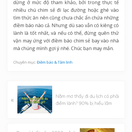
dừng ở mức độ tham khảo, bởi trong thực tế
nhiều chú chim sẻ đi lạc đường hoặc ghé vào
tìm thức ăn nên cũng chưa chắc ẩn chứa những
điềm báo nào cả. Nhưng dù sao vẫn có kiêng có
lành là tốt nhất, và nếu có thể, đừng quên thử
vận may ứng với điềm báo chim sẻ bay vào nhà
mà chúng mình gợi ý nhé. Chúc bạn may mắn.
Chuyên mục:
Điềm báo & Tâm linh
B
Nằm mơ thấy đi du lịch có phải
à
«
điềm lành? 90% bị hiểu lầm
i
v
i
ế
B
t