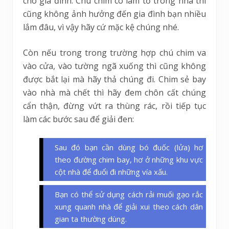
cho gia đình. Chú chim có làm tổ trong nhà thì
cũng không ảnh hưởng đến gia đình bạn nhiều
lắm đâu, vì vậy hãy cứ mặc kệ chúng nhé.
Còn nếu trong trong trường hợp chú chim va
vào cửa, vào tường ngã xuống thì cũng không
được bắt lại mà hãy thả chúng đi. Chim sẻ bay
vào nhà mà chết thì hãy đem chôn cất chúng
cẩn thận, đừng vứt ra thùng rác, rồi tiếp tục
làm các bước sau để giải đen:
Sau đó bạn cần dùng bó đuốc (lửa) hơ
theo đường chim bay, hơ ở những khu vực
cột nhà để đuổi đi những vía xấu.
Bạn có thể sử dụng cách rải muối gạo rắc
xung quanh nhà để giải xui theo cách dân
gian ta thường dùng.