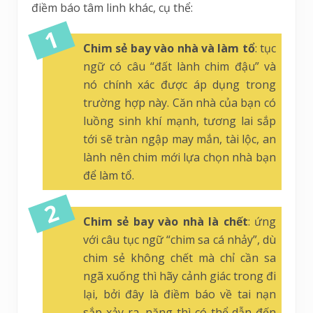
điềm báo tâm linh khác, cụ thể:
Chim sẻ bay vào nhà và làm tổ
: tục
ngữ có câu “đất lành chim đậu” và
nó chính xác được áp dụng trong
trường hợp này. Căn nhà của bạn có
luồng sinh khí mạnh, tương lai sắp
tới sẽ tràn ngập may mắn, tài lộc, an
lành nên chim mới lựa chọn nhà bạn
để làm tổ.
Chim sẻ bay vào nhà là chết
: ứng
với câu tục ngữ “chim sa cá nhảy”, dù
chim sẻ không chết mà chỉ cần sa
ngã xuống thì hãy cảnh giác trong đi
lại, bởi đây là điềm báo về tai nạn
sắp xảy ra, nặng thì có thể dẫn đến