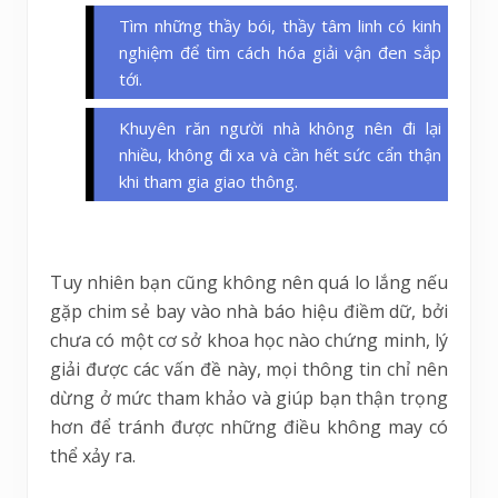
Tìm những thầy bói, thầy tâm linh có kinh
nghiệm để tìm cách hóa giải vận đen sắp
tới.
Khuyên răn người nhà không nên đi lại
nhiều, không đi xa và cần hết sức cẩn thận
khi tham gia giao thông.
Tuy nhiên bạn cũng không nên quá lo lắng nếu
gặp chim sẻ bay vào nhà báo hiệu điềm dữ, bởi
chưa có một cơ sở khoa học nào chứng minh, lý
giải được các vấn đề này, mọi thông tin chỉ nên
dừng ở mức tham khảo và giúp bạn thận trọng
hơn để tránh được những điều không may có
thể xảy ra.