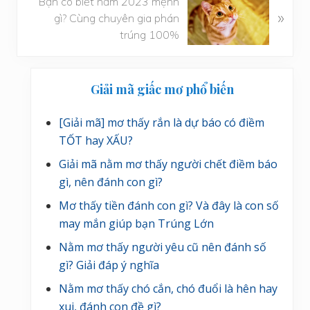
Bạn có biết năm 2023 mệnh
»
à
t
gì? Cùng chuyên gia phán
i
r
trúng 100%
v
ư
i
ớ
Sidebar
ế
c
Giải mã giấc mơ phổ biến
t
chính
s
[Giải mã] mơ thấy rắn là dự báo có điềm
a
TỐT hay XẤU?
u
Giải mã nằm mơ thấy người chết điềm báo
gì, nên đánh con gì?
Mơ thấy tiền đánh con gì? Và đây là con số
may mắn giúp bạn Trúng Lớn
Nằm mơ thấy người yêu cũ nên đánh số
gì? Giải đáp ý nghĩa
Nằm mơ thấy chó cắn, chó đuổi là hên hay
xui, đánh con đề gì?