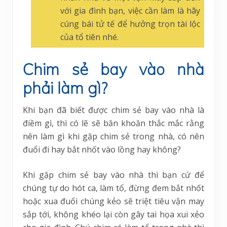
với gia đình bạn, việc cần làm là hãy
cúng bái tử tế để hưởng trọn tài lộc
của tổ tiên nhé.
Chim sẻ bay vào nhà
phải làm gì?
Khi bạn đã biết được chim sẻ bay vào nhà là
điềm gì, thì có lẽ sẽ băn khoăn thắc mắc rằng
nên làm gì khi gặp chim sẻ trong nhà, có nên
đuổi đi hay bắt nhốt vào lồng hay không?
Khi gặp chim sẻ bay vào nhà thì bạn cứ để
chúng tự do hót ca, làm tổ, đừng đem bắt nhốt
hoặc xua đuổi chúng kẻo sẽ triệt tiêu vận may
sắp tới, không khéo lại còn gây tai họa xui xẻo