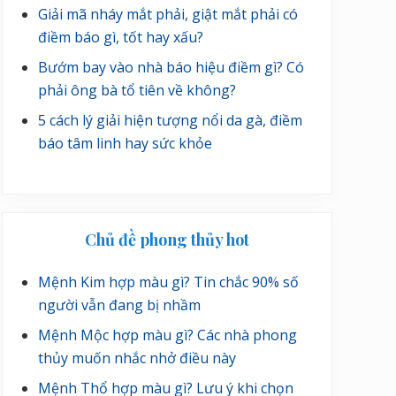
Giải mã nháy mắt phải, giật mắt phải có
điềm báo gì, tốt hay xấu?
Bướm bay vào nhà báo hiệu điềm gì? Có
phải ông bà tổ tiên về không?
5 cách lý giải hiện tượng nổi da gà, điềm
báo tâm linh hay sức khỏe
Chủ đề phong thủy hot
Mệnh Kim hợp màu gì? Tin chắc 90% số
người vẫn đang bị nhầm
Mệnh Mộc hợp màu gì? Các nhà phong
thủy muốn nhắc nhở điều này
Mệnh Thổ hợp màu gì? Lưu ý khi chọn