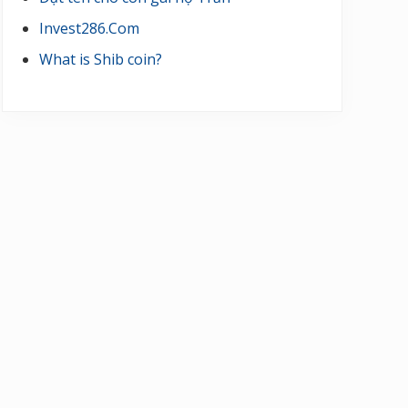
Invest286.Com
What is Shib coin?