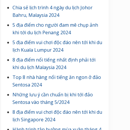
Chia sẻ lịch trình 4 ngày du lịch Johor
Bahru, Malaysia 2024
5 địa điểm cho người đam mê chụp ảnh
khi tới du lịch Penang 2024
5 địa điểm vui chơi độc đáo nên tới khi du
lịch Kuala Lumpur 2024
8 địa điểm nổi tiếng nhất định phải tới
khi du lịch Malaysia 2024
Top 8 nhà hàng nổi tiếng ăn ngon ở đảo
Sentosa 2024
Những lưu ý cần chuẩn bị khi tới đảo
Sentosa vào tháng 5/2024
8 địa điểm vui chơi độc đáo nên tới khi du
lịch Singapore 2024
Hành trình tận hưởng mùa xuân tháng 4