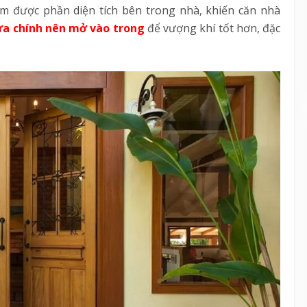
ệm được phần diện tích bên trong nhà, khiến căn nhà
ửa chính nên mở vào trong
để vượng khí tốt hơn, đặc