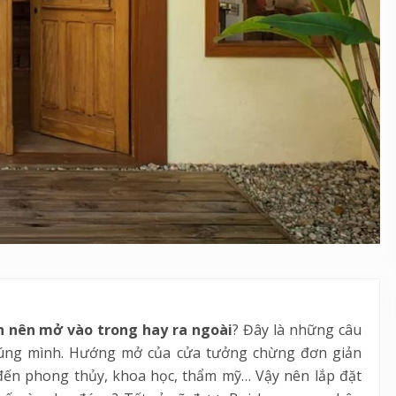
 nên mở vào trong hay ra ngoài
? Đây là những câu
chúng mình. Hướng mở của cửa tưởng chừng đơn giản
p đến phong thủy, khoa học, thẩm mỹ… Vậy nên lắp đặt