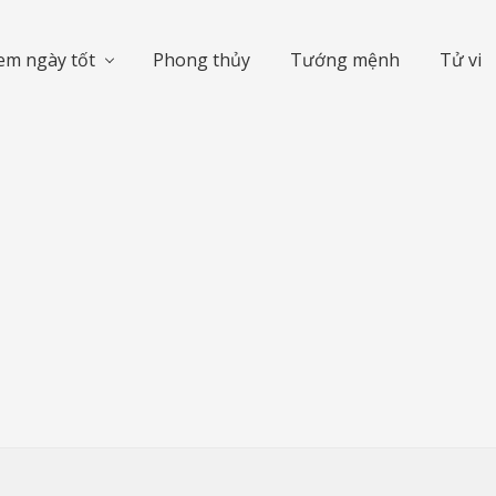
em ngày tốt
Phong thủy
Tướng mệnh
Tử vi