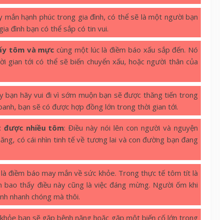
 mắn hạnh phúc trong gia đình, có thể sẽ là một người bạn
ia đình bạn có thể sắp có tin vui.
ấy tôm và mực
cùng một lúc là điềm báo xấu sắp đến. Nó
i gian tới có thể sẽ biến chuyển xấu, hoặc người thân của
y bạn hãy vui đi vì sớm muộn bạn sẽ được thăng tiến trong
oanh, bạn sẽ có được hợp đồng lớn trong thời gian tới.
t được nhiều tôm
: Điều này nói lên con người và nguyện
ăng, có cái nhìn tinh tế về tương lai và con đường bạn đang
là điềm báo may mắn về sức khỏe. Trong thực tế tôm tít là
êm bao thấy điều này cũng là việc đáng mừng. Người ốm khi
ệnh nhanh chóng mà thôi.
 khỏe bạn sẽ gặp bệnh nặng hoặc gặp một biến cố lớn trong