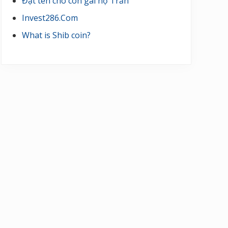
Đặt tên cho con gái họ Trần
Invest286.Com
What is Shib coin?