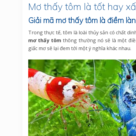
Mơ thấy tôm là tốt hay x
Giải mã mơ thấy tôm là điềm là
Trong thực tế, tôm là loài thủy sản có chất di
mơ thấy
tôm
thông thường nó sẽ là một điềm
giấc mơ sẽ lại đem tới một ý nghĩa khác nhau.