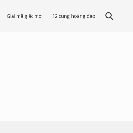
Giải mã giấc mơ
12 cung hoàng đạo
search