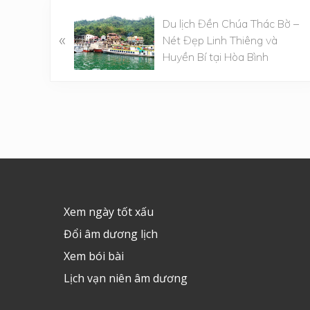
B
Du lịch Đền Chúa Thác Bờ –
à
«
Nét Đẹp Linh Thiêng và
i
Huyền Bí tại Hòa Bình
v
i
ế
t
t
r
Footer
ư
ớ
c
Xem ngày tốt xấu
Đổi âm dương lịch
Xem bói bài
Lịch vạn niên âm dương