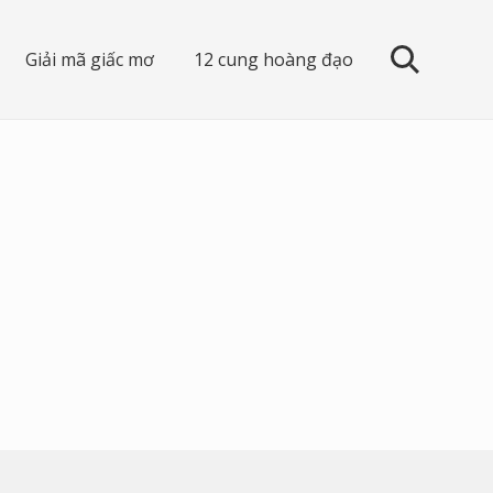
Giải mã giấc mơ
12 cung hoàng đạo
search