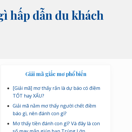
ì hấp dẫn du khách
Sidebar
Giải mã giấc mơ phổ biến
chính
[Giải mã] mơ thấy rắn là dự báo có điềm
TỐT hay XẤU?
Giải mã nằm mơ thấy người chết điềm
báo gì, nên đánh con gì?
Mơ thấy tiền đánh con gì? Và đây là con
số may mắn giúp bạn Trúng Lớn