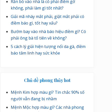
Rắn bò vào nhà là có phải điềm gở
không, phải làm gì tốt nhất?
Giải mã nháy mắt phải, giật mắt phải có
điềm báo gì, tốt hay xấu?
Bướm bay vào nhà báo hiệu điềm gì? Có
phải ông bà tổ tiên về không?
5 cách lý giải hiện tượng nổi da gà, điềm
báo tâm linh hay sức khỏe
Chủ đề phong thủy hot
Mệnh Kim hợp màu gì? Tin chắc 90% số
người vẫn đang bị nhầm
Mệnh Mộc hợp màu gì? Các nhà phong