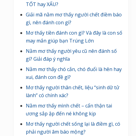
TỐT hay XẤU?
u
Giải mã nằm mơ thấy người chết điềm báo
gì, nên đánh con gì?
Mơ thấy tiền đánh con gì? Và đây là con số
may mắn giúp bạn Trúng Lớn
Nằm mơ thấy người yêu cũ nên đánh số
gì? Giải đáp ý nghĩa
Nằm mơ thấy chó cắn, chó đuổi là hên hay
xui, đánh con đề gì?
Mơ thấy người thân chết, liệu “sinh dữ tử
lành” có chính xác?
Nằm mơ thấy mình chết – cẩn thận tai
ương sắp ập đến né không kịp
Mơ thấy người chết sống lại là điềm gì, có
phải người âm báo mộng?