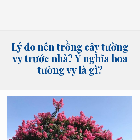
bói
tên,
bói
bài
và
các
lĩnh
Lý do nên trồng cây tường
vực
tâm
vy trước nhà? Ý nghĩa hoa
linh
tường vy là gì?