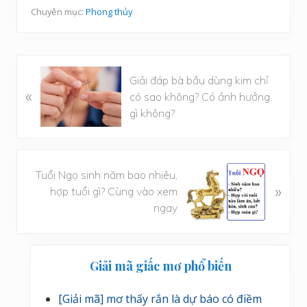
Chuyên mục:
Phong thủy
B
Giải đáp bà bầu dùng kim chỉ
à
«
có sao không? Có ảnh hưởng
i
gì không?
v
i
ế
B
t
Tuổi Ngọ sinh năm bao nhiêu,
à
»
t
hợp tuổi gì? Cùng vào xem
i
r
ngay
v
ư
i
ớ
Sidebar
ế
c
Giải mã giấc mơ phổ biến
t
chính
s
[Giải mã] mơ thấy rắn là dự báo có điềm
a