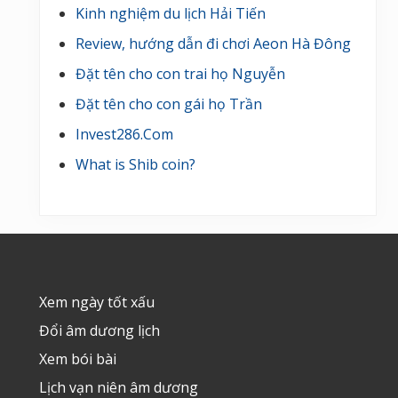
Kinh nghiệm du lịch Hải Tiến
Review, hướng dẫn đi chơi Aeon Hà Đông
Đặt tên cho con trai họ Nguyễn
Đặt tên cho con gái họ Trần
Invest286.Com
What is Shib coin?
Footer
Xem ngày tốt xấu
Đổi âm dương lịch
Xem bói bài
Lịch vạn niên âm dương