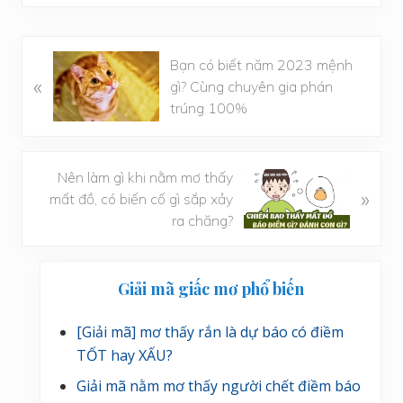
B
Bạn có biết năm 2023 mệnh
«
à
gì? Cùng chuyên gia phán
i
trúng 100%
v
i
ế
B
Nên làm gì khi nằm mơ thấy
t
»
à
mất đồ, có biến cố gì sắp xảy
t
i
ra chăng?
r
v
ư
i
Sidebar
ớ
ế
Giải mã giấc mơ phổ biến
c
chính
t
s
[Giải mã] mơ thấy rắn là dự báo có điềm
a
TỐT hay XẤU?
u
Giải mã nằm mơ thấy người chết điềm báo