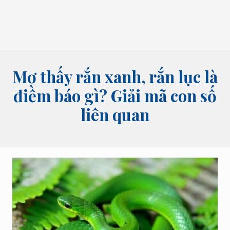
bói
tên,
bói
bài
và
các
lĩnh
Mơ thấy rắn xanh, rắn lục là
vực
tâm
điềm báo gì? Giải mã con số
linh
liên quan