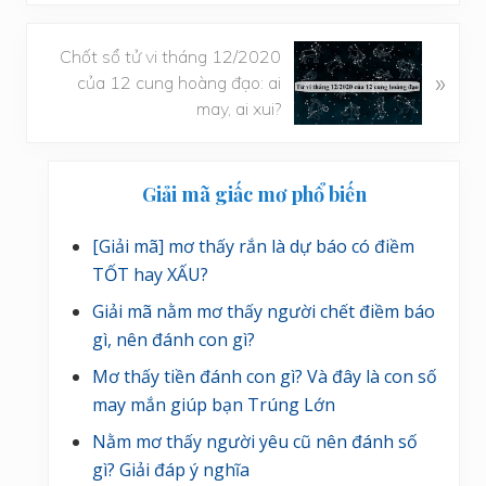
i
ế
B
Chốt sổ tử vi tháng 12/2020
t
»
à
của 12 cung hoàng đạo: ai
t
i
may, ai xui?
r
v
ư
i
Sidebar
ớ
ế
Giải mã giấc mơ phổ biến
c
chính
t
s
[Giải mã] mơ thấy rắn là dự báo có điềm
a
TỐT hay XẤU?
u
Giải mã nằm mơ thấy người chết điềm báo
gì, nên đánh con gì?
Mơ thấy tiền đánh con gì? Và đây là con số
may mắn giúp bạn Trúng Lớn
Nằm mơ thấy người yêu cũ nên đánh số
gì? Giải đáp ý nghĩa