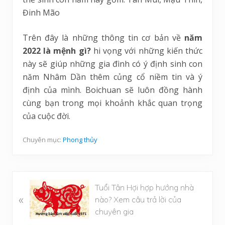
Đinh Mão
Trên đây là những thông tin cơ bản về
năm
2022 là mệnh gì?
hi vọng với những kiến thức
này sẽ giúp những gia đình có ý định sinh con
năm Nhâm Dần thêm củng cổ niềm tin và ý
định của mình. Boichuan sẽ luôn đồng hành
cùng bạn trong mọi khoảnh khắc quan trọng
của cuộc đời.
Chuyên mục:
Phong thủy
B
Tuổi Tân Hợi hợp hướng nhà
«
à
nào? Xem câu trả lời của
i
chuyên gia
v