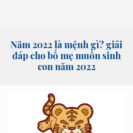
bói
tên,
bói
bài
và
các
lĩnh
Năm 2022 là mệnh gì? giải
vực
tâm
đáp cho bố mẹ muốn sinh
linh
con năm 2022