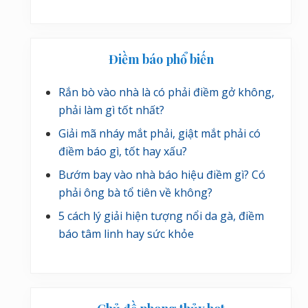
Điềm báo phổ biến
Rắn bò vào nhà là có phải điềm gở không,
phải làm gì tốt nhất?
Giải mã nháy mắt phải, giật mắt phải có
điềm báo gì, tốt hay xấu?
Bướm bay vào nhà báo hiệu điềm gì? Có
phải ông bà tổ tiên về không?
5 cách lý giải hiện tượng nổi da gà, điềm
báo tâm linh hay sức khỏe