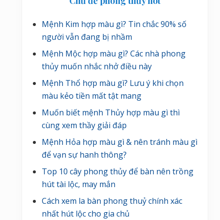
Chủ đề phong thủy hot
Mệnh Kim hợp màu gì? Tin chắc 90% số
người vẫn đang bị nhầm
Mệnh Mộc hợp màu gì? Các nhà phong
thủy muốn nhắc nhở điều này
Mệnh Thổ hợp màu gì? Lưu ý khi chọn
màu kẻo tiền mất tật mang
Muốn biết mệnh Thủy hợp màu gì thì
cùng xem thầy giải đáp
Mệnh Hỏa hợp màu gì & nên tránh màu gì
để vạn sự hanh thông?
Top 10 cây phong thủy để bàn nên trồng
hút tài lộc, may mắn
Cách xem la bàn phong thuỷ chính xác
nhất hút lộc cho gia chủ