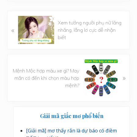
B
Xem tướng người phụ nữ lăng
à
«
nhăng, lẳng lơ cực dễ nhận
i
biết
v
i
ế
B
t
à
Mệnh Mộc hợp màu xe gì? May
t
»
i
mắn có đến khi chọn màu hợp
r
v
mệnh?
ư
i
ớ
ế
c
t
Sidebar
s
Giải mã giấc mơ phổ biến
chính
a
u
[Giải mã] mơ thấy rắn là dự báo có điềm