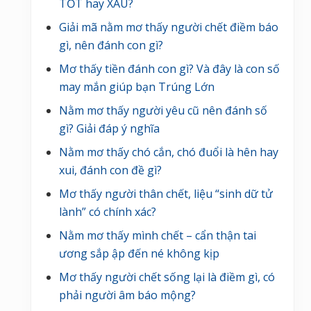
TỐT hay XẤU?
Giải mã nằm mơ thấy người chết điềm báo
gì, nên đánh con gì?
Mơ thấy tiền đánh con gì? Và đây là con số
may mắn giúp bạn Trúng Lớn
Nằm mơ thấy người yêu cũ nên đánh số
gì? Giải đáp ý nghĩa
Nằm mơ thấy chó cắn, chó đuổi là hên hay
xui, đánh con đề gì?
Mơ thấy người thân chết, liệu “sinh dữ tử
lành” có chính xác?
Nằm mơ thấy mình chết – cẩn thận tai
ương sắp ập đến né không kịp
Mơ thấy người chết sống lại là điềm gì, có
phải người âm báo mộng?