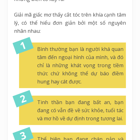
Giải mã giấc mơ thấy cắt tóc trên khía cạnh tâm
lý, có thể hiểu đơn giản bởi một số nguyên
nhân nhau:
Bình thường bạn là người khá quan
tâm đến ngoại hình của mình, và đó
chỉ là những khát vọng trong tiềm
thức chứ không thể dự báo điềm
hung hay cát được.
Tinh thần bạn đang bất an, bạn
đang có vẫn đề về sức khỏe, tuổi tác
và mơ hồ về dự định trong tương lai.
Thể hiện bạn đang chán nản và