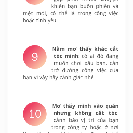
khiến bạn buồn phiền và
mệt mỏi, có thể là trong công việc
hoặc tình yêu.
Nằm mơ thấy khác cắt
tóc mình
: có ai đó đang
muốn chơi xấu bạn, cản
trở đường công việc của
bạn vì vậy hãy cảnh giác nhé.
Mơ thấy mình vào quán
nhưng không cắt tóc
:
cảnh báo vị trí của bạn
trong công ty hoặc ở nơi