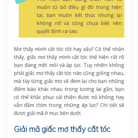
muốn từ bỏ điều gì đó trong hiện
tại, bạn muốn kết thúc nhưng lại
không nỡ và cũng chưa biết nên
quyết định ra sao.
Mơ thấy mình cắt tóc tốt hay xấu? Có thể nhận
thấy, giấc mơ thấy mình cắt tóc thể hiện rất rõ
bạn đang mệt mỏi và áp lực. Tuy nhiên không
phải giấc mơ thấy cắt tóc nào cũng giống nhau,
mà tùy từng giấc mơ sẽ đem lại cho bạn những
điềm báo khác nhau trong tương lai gần, bạn
có thể khắc phục cải thiện được nó không hay
vẫn đắm chìm trong những áp lực? Chi tiết sẽ
được giải mã ở mục bên dưới.
Giải mã giấc mơ thấy cắt tóc