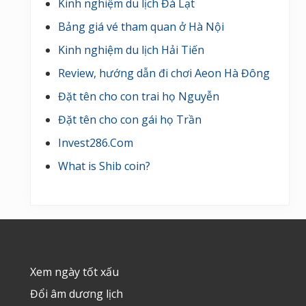
Kinh nghiệm du lịch Đà Lạt
Bảng giá vé tham quan ở Hà Nội
Kinh nghiệm du lịch Hải Tiến
Review, hướng dẫn đi chơi Aeon Hà Đông
Đặt tên cho con trai họ Nguyễn
Đặt tên cho con gái họ Trần
Invest286.Com
What is Shib coin?
Footer
Xem ngày tốt xấu
Đổi âm dương lịch