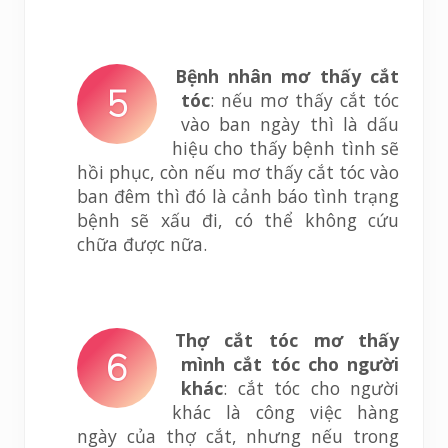
Bệnh nhân mơ thấy cắt
tóc
: nếu mơ thấy cắt tóc
vào ban ngày thì là dấu
hiệu cho thấy bệnh tình sẽ
hồi phục, còn nếu mơ thấy cắt tóc vào
ban đêm thì đó là cảnh báo tình trạng
bệnh sẽ xấu đi, có thể không cứu
chữa được nữa.
Thợ cắt tóc mơ thấy
mình cắt tóc cho người
khác
: cắt tóc cho người
khác là công việc hàng
ngày của thợ cắt, nhưng nếu trong