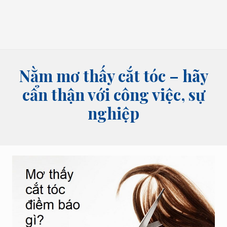
bói
tên,
bói
bài
và
các
lĩnh
Nằm mơ thấy cắt tóc – hãy
vực
tâm
cẩn thận với công việc, sự
linh
nghiệp