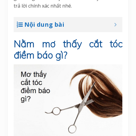
trả lời chính xác nhất nhé.
Nội dung bài
Nằm mơ thấy cắt tóc
điềm báo gì?