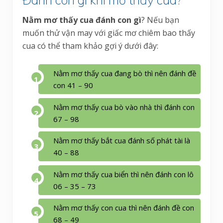
Nằm mơ thấy cua đánh con gì
? Nếu bạn
muốn thử vận may với giấc mơ chiêm bao thấy
cua có thể tham khảo gợi ý dưới đây:
Nằm mơ thấy cua đang bò thì nên đánh đề
con 41 – 90
Nằm mơ thấy cua bò vào nhà thì đánh con
67 – 98
Nằm mơ thấy bắt cua đánh số phát tài là
40 – 88
Nằm mơ thấy cua biển thì nên đánh con lô
06 – 35 – 73
Nằm mơ thấy con cua thì nên đánh đề con
68 – 49