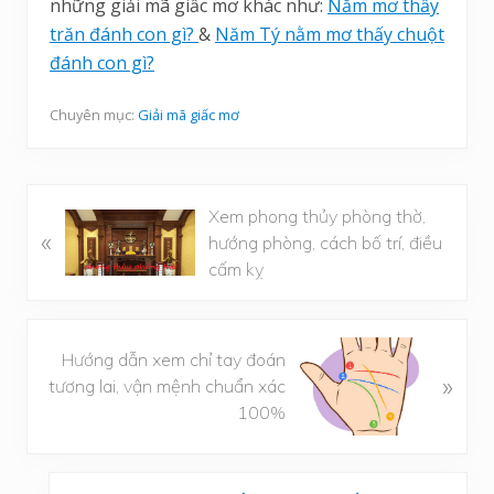
những giải mã giấc mơ khác như:
Nằm mơ thấy
trăn đánh con gì?
&
Năm Tý nằm mơ thấy chuột
đánh con gì?
Chuyên mục:
Giải mã giấc mơ
B
Xem phong thủy phòng thờ,
«
à
hướng phòng, cách bố trí, điều
i
cấm kỵ
v
i
ế
B
Hướng dẫn xem chỉ tay đoán
t
à
»
tương lai, vận mệnh chuẩn xác
t
i
100%
r
v
ư
i
ớ
Sidebar
ế