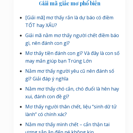
Giải mã giấc mơ phổ biến
c
t
chính
s
[Giải mã] mơ thấy rắn là dự báo có điềm
a
TỐT hay XẤU?
u
Giải mã nằm mơ thấy người chết điềm báo
gì, nên đánh con gì?
Mơ thấy tiền đánh con gì? Và đây là con số
may mắn giúp bạn Trúng Lớn
Nằm mơ thấy người yêu cũ nên đánh số
gì? Giải đáp ý nghĩa
Nằm mơ thấy chó cắn, chó đuổi là hên hay
xui, đánh con đề gì?
Mơ thấy người thân chết, liệu “sinh dữ tử
lành” có chính xác?
Nằm mơ thấy mình chết – cẩn thận tai
ương sắp ập đến né không kịp