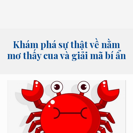
bói
tên,
bói
bài
và
các
lĩnh
Khám phá sự thật về nằm
vực
tâm
mơ thấy cua và giải mã bí ẩn
linh