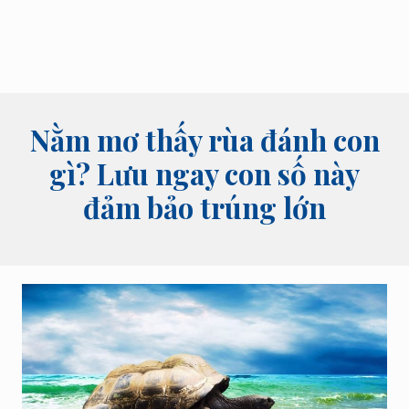
bói
tên,
bói
bài
và
các
lĩnh
Nằm mơ thấy rùa đánh con
vực
tâm
gì? Lưu ngay con số này
linh
đảm bảo trúng lớn