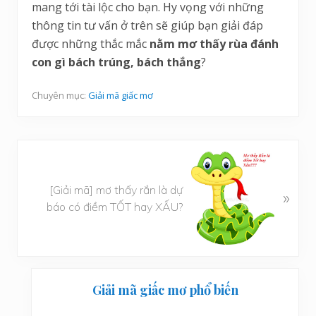
mang tới tài lộc cho bạn. Hy vọng với những
thông tin tư vấn ở trên sẽ giúp bạn giải đáp
được những thắc mắc
nằm mơ thấy rùa đánh
con gì bách trúng, bách thắng
?
Chuyên mục:
Giải mã giấc mơ
B
à
[Giải mã] mơ thấy rắn là dự
i
»
báo có điềm TỐT hay XẤU?
v
i
ế
t
Sidebar
s
Giải mã giấc mơ phổ biến
a
chính
u