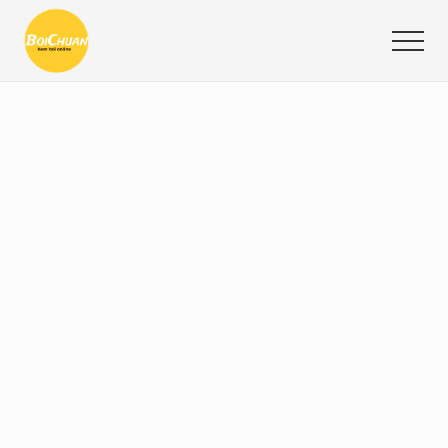
Menu
Skip
Bỏ
Bỏ
to
qua
qua
Men
main
primary
footer
Website
content
sidebar
xem
bói
online
chính
xác
nhất:
Bói
hàng
ngày,
bói
tình
duyên,
bói
năm
sinh,
bói
chỉ
tay,