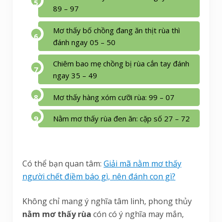
89 – 97
Mơ thấy bố chồng đang ăn thịt rùa thì
đánh ngay 05 – 50
Chiêm bao mẹ chồng bị rùa cắn tay đánh
ngay 35 – 49
Mơ thấy hàng xóm cưỡi rùa: 99 – 07
Nằm mơ thấy rùa đen ăn: cặp số 27 – 72
Có thể bạn quan tâm:
Giải mã nằm mơ thấy
người chết điềm báo gì, nên đánh con gì?
Không chỉ mang ý nghĩa tâm linh, phong thủy
nằm mơ thấy rùa
cón có ý nghĩa may mắn,