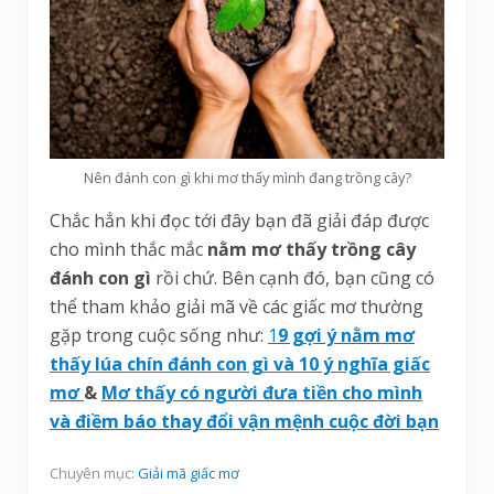
Nên đánh con gì khi mơ thấy mình đang trồng cây?
Chắc hẳn khi đọc tới đây bạn đã giải đáp được
cho mình thắc mắc
nằm mơ thấy trồng cây
đánh con gì
rồi chứ. Bên cạnh đó, bạn cũng có
thể tham khảo giải mã về các giấc mơ thường
gặp trong cuộc sống như:
1
9 gợi ý nằm mơ
thấy lúa chín đánh con gì và 10 ý nghĩa giấc
mơ
&
Mơ thấy có người đưa tiền cho mình
và điềm báo thay đổi vận mệnh cuộc đời bạn
Chuyên mục:
Giải mã giấc mơ