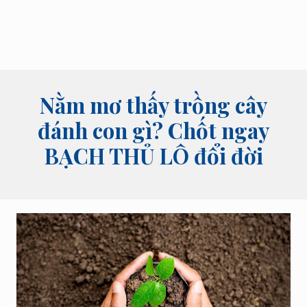
bói
tên,
bói
bài
và
các
lĩnh
Nằm mơ thấy trồng cây
vực
tâm
đánh con gì? Chốt ngay
linh
BẠCH THỦ LÔ đổi đời