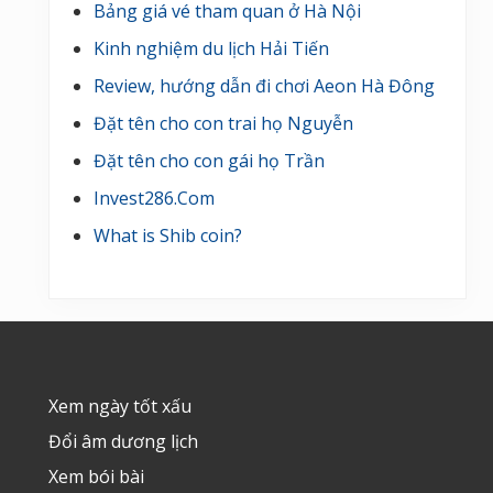
Bảng giá vé tham quan ở Hà Nội
Kinh nghiệm du lịch Hải Tiến
Review, hướng dẫn đi chơi Aeon Hà Đông
Đặt tên cho con trai họ Nguyễn
Đặt tên cho con gái họ Trần
Invest286.Com
What is Shib coin?
Footer
Xem ngày tốt xấu
Đổi âm dương lịch
Xem bói bài