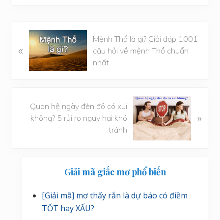
B
Mệnh Thổ là gì? Giải đáp 1001
à
«
câu hỏi về mệnh Thổ chuẩn
i
nhất
v
i
ế
B
t
Quan hệ ngày đèn đỏ có xui
à
»
t
không? 5 rủi ro nguy hại khó
i
r
tránh
v
ư
i
ớ
ế
Sidebar
c
Giải mã giấc mơ phổ biến
t
chính
s
[Giải mã] mơ thấy rắn là dự báo có điềm
a
u
TỐT hay XẤU?