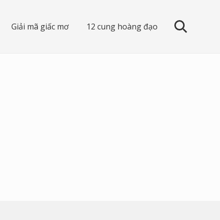
Giải mã giấc mơ
12 cung hoàng đạo
search