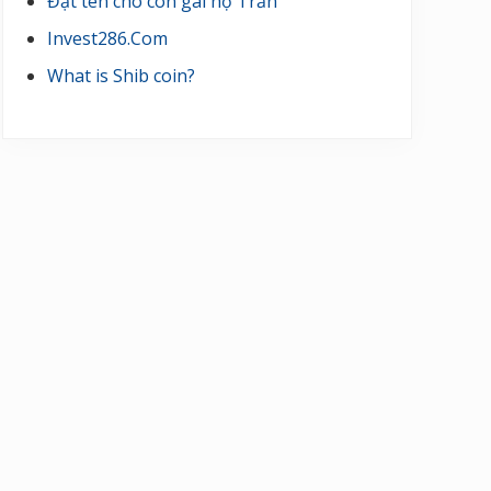
Đặt tên cho con gái họ Trần
Invest286.Com
What is Shib coin?