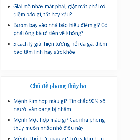
Giải mã nháy mắt phải, giật mắt phải có
điềm báo gì, tốt hay xấu?
Bướm bay vào nhà báo hiệu điềm gì? Có
phải ông bà tổ tiên về không?
5 cách lý giải hiện tượng nổi da gà, điềm
báo tâm linh hay sức khỏe
Chủ đề phong thủy hot
Mệnh Kim hợp màu gì? Tin chắc 90% số
người vẫn đang bị nhầm
Mệnh Mộc hợp màu gì? Các nhà phong
thủy muốn nhắc nhở điều này
Mệnh Thổ hợp màu gì? Lưu ý khi chọn