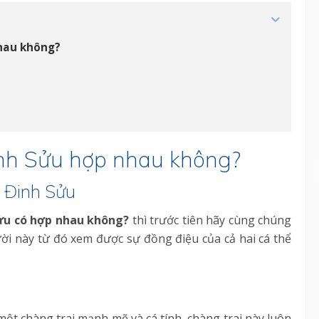
nhau không?
inh Sửu hợp nhau không?
i Đinh Sửu
ửu có hợp nhau không?
thì trước tiên hãy cùng chúng
ười này từ đó xem được sự đồng điệu của cả hai cá thể
một chàng trai mạnh mẽ và cá tính, chàng trai này luôn