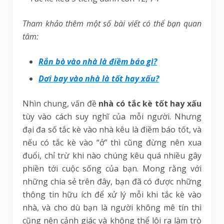
Tham khảo thêm một số bài viết có thể bạn quan
tâm:
Rắn bò vào nhà là điềm báo gì?
Dơi bay vào nhà là tốt hay xấu?
Nhìn chung, vấn đề
nhà có tắc kè tốt hay xấu
tùy vào cách suy nghĩ của mỗi người. Nhưng
đại đa số tắc kè vào nhà kêu là điềm báo tốt, và
nếu có tắc kè vào “ở” thì cũng đừng nên xua
đuổi, chỉ trừ khi nào chúng kêu quá nhiều gây
phiền tới cuộc sống của bạn. Mong rằng với
những chia sẻ trên đây, bạn đã có được những
thông tin hữu ích để xử lý mỗi khi tắc kè vào
nhà, và cho dù bạn là người không mê tín thì
cũng nên cảnh giác và không thể lôi ra làm trò