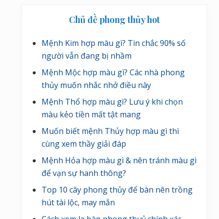
Chủ đề phong thủy hot
Mệnh Kim hợp màu gì? Tin chắc 90% số
người vẫn đang bị nhầm
Mệnh Mộc hợp màu gì? Các nhà phong
thủy muốn nhắc nhở điều này
Mệnh Thổ hợp màu gì? Lưu ý khi chọn
màu kẻo tiền mất tật mang
Muốn biết mệnh Thủy hợp màu gì thì
cùng xem thầy giải đáp
Mệnh Hỏa hợp màu gì & nên tránh màu gì
để vạn sự hanh thông?
Top 10 cây phong thủy để bàn nên trồng
hút tài lộc, may mắn