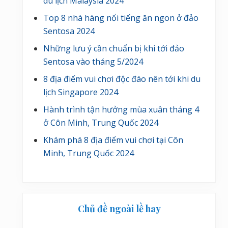
du lịch Malaysia 2024
Top 8 nhà hàng nổi tiếng ăn ngon ở đảo
Sentosa 2024
Những lưu ý cần chuẩn bị khi tới đảo
Sentosa vào tháng 5/2024
8 địa điểm vui chơi độc đáo nên tới khi du
lịch Singapore 2024
Hành trình tận hưởng mùa xuân tháng 4
ở Côn Minh, Trung Quốc 2024
Khám phá 8 địa điểm vui chơi tại Côn
Minh, Trung Quốc 2024
Chủ đề ngoài lề hay