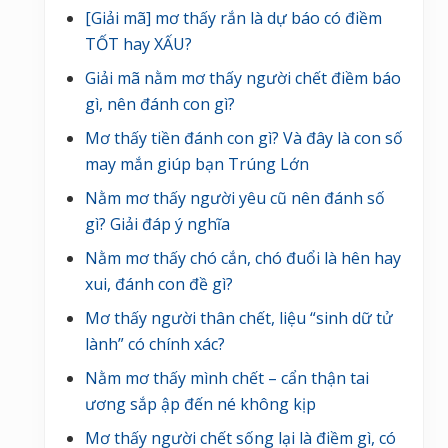
s
[Giải mã] mơ thấy rắn là dự báo có điềm
a
TỐT hay XẤU?
u
Giải mã nằm mơ thấy người chết điềm báo
gì, nên đánh con gì?
Mơ thấy tiền đánh con gì? Và đây là con số
may mắn giúp bạn Trúng Lớn
Nằm mơ thấy người yêu cũ nên đánh số
gì? Giải đáp ý nghĩa
Nằm mơ thấy chó cắn, chó đuổi là hên hay
xui, đánh con đề gì?
Mơ thấy người thân chết, liệu “sinh dữ tử
lành” có chính xác?
Nằm mơ thấy mình chết – cẩn thận tai
ương sắp ập đến né không kịp
Mơ thấy người chết sống lại là điềm gì, có