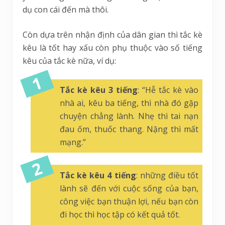
dụ con cái đến mà thôi.
Còn dựa trên nhận định của dân gian thì tắc kè
kêu là tốt hay xấu còn phụ thuộc vào số tiếng
kêu của tắc kè nữa, ví dụ:
Tắc kè kêu 3 tiếng
: “Hễ tắc kè vào
nhà ai, kêu ba tiếng, thì nhà đó gặp
chuyện chẳng lành. Nhẹ thì tai nạn
đau ốm, thuốc thang. Nặng thì mất
mạng.”
Tắc kè kêu 4 tiếng
: những điều tốt
lành sẽ đến với cuộc sống của bạn,
công việc bạn thuận lợi, nếu bạn còn
đi học thì học tập có kết quả tốt.