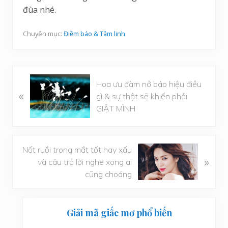
đùa nhé.
Chuyên mục:
Điềm báo & Tâm linh
B
Hoa ưu đàm nở báo hiệu điều
à
«
gì & sự thật sẽ khiến phải
i
GIẬT MÌNH
v
i
ế
B
Nốt ruồi trong mắt tốt hay xấu
t
»
à
và câu trả lời nghe xong ai
t
i
cũng choáng
r
v
ư
i
Sidebar
ớ
ế
Giải mã giấc mơ phổ biến
c
chính
t