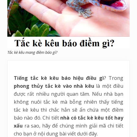
Tắc kè kêu mang điềm báo gì?
Tiếng tắc kè kêu báo hiệu điều gì
? Trong
phong thủy tắc kè vào nhà kêu
là một điều
được rất nhiều người quan tâm. Nếu nhà bạn
không nuôi tắc kè mà bỗng nhiên thấy tiếng
tắc kè kêu thì chắc hẳn sẽ ẩn chứa một điềm
báo nào đó. Chi tiết
nhà có tắc kè kêu tốt hay
xấu
ra sao, hãy để chúng mình giải mã chi tiết
cho bạn ở nội dung bài viết dưới đây.