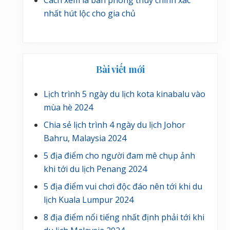
Cách xem la bàn phong thuỷ chính xác
nhất hút lộc cho gia chủ
Bài viết mới
Lịch trình 5 ngày du lịch kota kinabalu vào
mùa hè 2024
Chia sẻ lịch trình 4 ngày du lịch Johor
Bahru, Malaysia 2024
5 địa điểm cho người đam mê chụp ảnh
khi tới du lịch Penang 2024
5 địa điểm vui chơi độc đáo nên tới khi du
lịch Kuala Lumpur 2024
8 địa điểm nổi tiếng nhất định phải tới khi