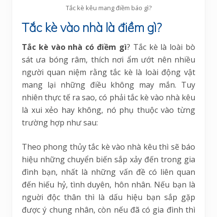
Tắc kè kêu mang điềm báo gì?
Tắc kè vào nhà là điềm gì?
Tắc kè vào nhà có điềm gì
? Tắc kè là loài bò
sát ưa bóng râm, thích nơi ẩm ướt nên nhiều
người quan niệm rằng tắc kè là loài động vật
mang lại những điều không may mắn. Tuy
nhiên thực tế ra sao, có phải tắc kè vào nhà kêu
là xui xẻo hay không, nó phụ thuộc vào từng
trường hợp như sau:
Theo phong thủy tắc kè vào nhà kêu thì sẽ báo
hiệu những chuyển biến sắp xảy đến trong gia
đình bạn, nhất là những vấn đề có liên quan
đến hiếu hỷ, tình duyên, hôn nhân. Nếu bạn là
nguời độc thân thì là dấu hiệu bạn sắp gặp
được ý chung nhân, còn nếu đã có gia đình thì