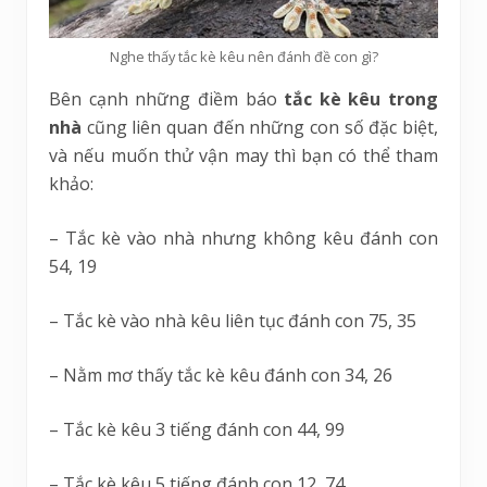
Nghe thấy tắc kè kêu nên đánh đề con gì?
Bên cạnh những điềm báo
tắc kè kêu trong
nhà
cũng liên quan đến những con số đặc biệt,
và nếu muốn thử vận may thì bạn có thể tham
khảo:
– Tắc kè vào nhà nhưng không kêu đánh con
54, 19
– Tắc kè vào nhà kêu liên tục đánh con 75, 35
– Nằm mơ thấy tắc kè kêu đánh con 34, 26
– Tắc kè kêu 3 tiếng đánh con 44, 99
– Tắc kè kêu 5 tiếng đánh con 12, 74