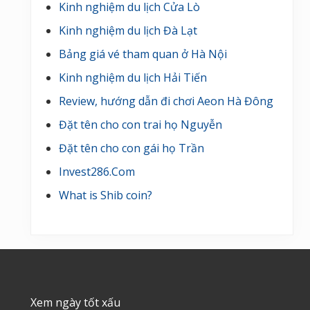
Kinh nghiệm du lịch Cửa Lò
Kinh nghiệm du lịch Đà Lạt
Bảng giá vé tham quan ở Hà Nội
Kinh nghiệm du lịch Hải Tiến
Review, hướng dẫn đi chơi Aeon Hà Đông
Đặt tên cho con trai họ Nguyễn
Đặt tên cho con gái họ Trần
Invest286.Com
What is Shib coin?
Footer
Xem ngày tốt xấu