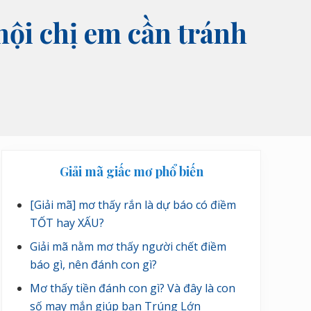
hội chị em cần tránh
Sidebar
Giải mã giấc mơ phổ biến
chính
[Giải mã] mơ thấy rắn là dự báo có điềm
TỐT hay XẤU?
Giải mã nằm mơ thấy người chết điềm
báo gì, nên đánh con gì?
Mơ thấy tiền đánh con gì? Và đây là con
số may mắn giúp bạn Trúng Lớn