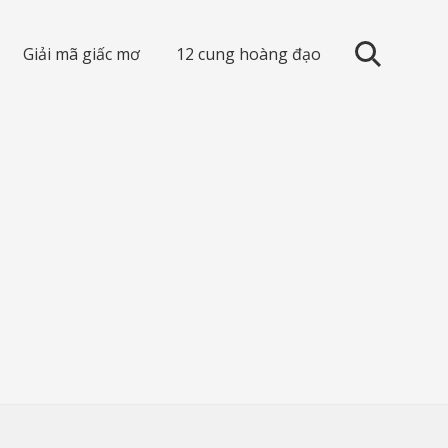
Giải mã giấc mơ
12 cung hoàng đạo
search