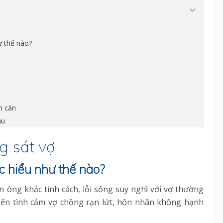
ư thế nào?
n căn
âu
g sát vợ
ợc hiểu như thế nào?
 ông khắc tính cách, lỗi sống suy nghĩ với vợ thường
ến tình cảm vợ chồng rạn lứt, hôn nhân không hạnh