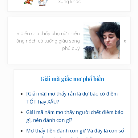
xung khắc
v
i
ế
B
t
à
5 điều cho thấy phụ nữ nhiều
t
»
i
lông nách có tướng giàu sang
r
v
phú quý
ư
i
ớ
ế
c
t
Sidebar
s
Giải mã giấc mơ phổ biến
chính
a
u
[Giải mã] mơ thấy rắn là dự báo có điềm
TỐT hay XẤU?
Giải mã nằm mơ thấy người chết điềm báo
gì, nên đánh con gì?
Mơ thấy tiền đánh con gì? Và đây là con số