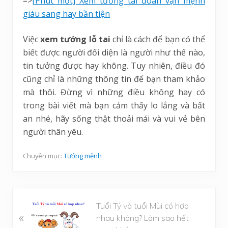
=>
[Phút mốt] Xem tướng tai đoán vận mệnh
giàu sang hay bần tiện
Việc
xem tướng lỗ tai
chỉ là cách để bạn có thể
biết được người đối diện là người như thế nào,
tin tưởng được hay không. Tuy nhiên, điều đó
cũng chỉ là những thông tin để bạn tham khảo
mà thôi. Đừng vì những điều không hay có
trong bài viết mà bạn cảm thấy lo lắng và bất
an nhé, hãy sống thật thoải mái và vui vẻ bên
người thân yêu.
Chuyên mục:
Tướng mệnh
B
Tuổi Tý và tuổi Mùi có hợp
«
à
nhau không? Làm sao hết
i