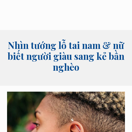
bói
tên,
bói
bài
và
các
lĩnh
Nhìn tướng lỗ tai nam & nữ
vực
tâm
biết người giàu sang kẻ bần
linh
nghèo