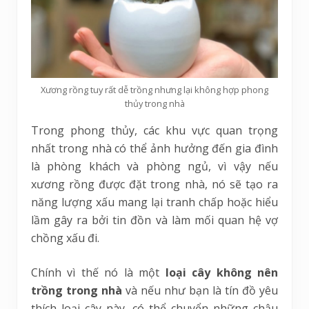
Xương rồng tuy rất dễ trồng nhưng lại không hợp phong
thủy trong nhà
Trong phong thủy, các khu vực quan trọng
nhất trong nhà có thể ảnh hưởng đến gia đình
là phòng khách và phòng ngủ, vì vậy nếu
xương rồng được đặt trong nhà, nó sẽ tạo ra
năng lượng xấu mang lại tranh chấp hoặc hiểu
lầm gây ra bởi tin đồn và làm mối quan hệ vợ
chồng xấu đi.
Chính vì thế nó là một
loại cây không nên
trồng trong nhà
và nếu như bạn là tín đồ yêu
thích loại cây này, có thể chuyển những chậu