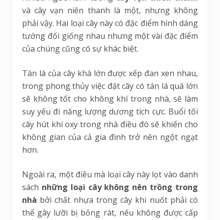
và cây vạn niên thanh là một, nhưng không
phải vậy. Hai loại cây này có đặc điểm hình dáng
tướng đối giống nhau nhưng một vài đặc điểm
của chúng cũng có sự khác biệt.
Tán lá của cây khá lớn được xếp đan xen nhau,
trong phong thủy việc đặt cây có tán lá quá lớn
sẽ không tốt cho không khí trong nhà, sẽ làm
suy yếu đi năng lượng dương tích cực. Buổi tối
cây hút khi oxy trong nhà điều đó sẽ khiến cho
không gian của cả gia đình trở nên ngột ngạt
hơn.
Ngoài ra, một điều mà loại cây này lọt vào danh
sách
những loại cây không nên trồng trong
nhà
bởi chất nhựa trong cây khi nuốt phải có
thể gây lưỡi bị bỏng rát, nếu không được cấp