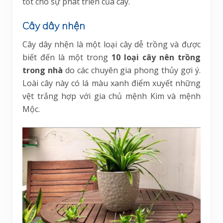
tốt cho sự phát triên của cây.
Cây dây nhện
Cây dây nhện là một loại cây dễ trồng và được
biết đến là một trong
10 loại cây nên trồng
trong nhà
do các chuyên gia phong thủy gợi ý.
Loài cây này có lá màu xanh điểm xuyết những
vệt trắng hợp với gia chủ mệnh Kim và mệnh
Mộc.