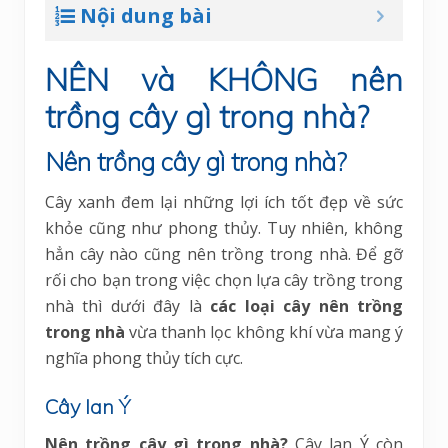
Nội dung bài
NÊN và KHÔNG nên
trồng cây gì trong nhà?
Nên trồng cây gì trong nhà?
Cây xanh đem lại những lợi ích tốt đẹp về sức
khỏe cũng như phong thủy. Tuy nhiên, không
hẳn cây nào cũng nên trồng trong nhà. Để gỡ
rối cho bạn trong việc chọn lựa cây trồng trong
nhà thì dưới đây là
các loại cây nên trồng
trong nhà
vừa thanh lọc không khí vừa mang ý
nghĩa phong thủy tích cực.
Cây lan Ý
Nên trồng cây gì trong nhà?
Cây lan Ý còn