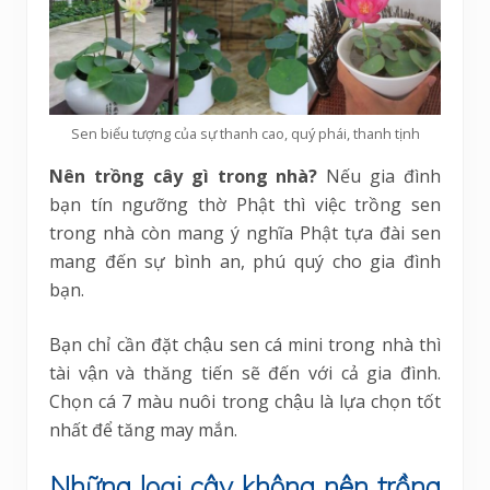
Sen biểu tượng của sự thanh cao, quý phái, thanh tịnh
Nên trồng cây gì trong nhà?
Nếu gia đình
bạn tín ngưỡng thờ Phật thì việc trồng sen
trong nhà còn mang ý nghĩa Phật tựa đài sen
mang đến sự bình an, phú quý cho gia đình
bạn.
Bạn chỉ cần đặt chậu sen cá mini trong nhà thì
tài vận và thăng tiến sẽ đến với cả gia đình.
Chọn cá 7 màu nuôi trong chậu là lựa chọn tốt
nhất để tăng may mắn.
Những loại cây không nên trồng