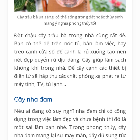
Cây trầu bà ưa sáng, có thể sống trong đất hoặc thủy sinh
mang ý nghĩa phong thủy tốt
Đặt chậu cây trầu bà trong nhà cũng rất dễ.
Bạn có thể để trên nóc tủ, bàn làm việc, hay
treo cạnh cửa sổ để cành lá rủ xuống tạo nên
nét đẹp quyến rũ dịu dàng. Cây giúp làm sạch
không khí trong nhà. Để cây cạnh các thiết bị
điện tử sẽ hấp thụ các chất phóng xạ phát ra từ
máy tính, TV, tủ lạnh…
Cây nha đam
Nếu ai đang có suy nghĩ nha đam chỉ có công
dụng trong việc làm đẹp và chưa bệnh thì đó là
một sai lầm bạn nhé. Trong phong thủy, cây
nha đam mang lại sự may mắn, đẩy đủ sung túc