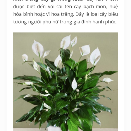
được biết đến với cái tên cây bạch môn, huệ
hòa bình hoặc vĩ hoa trắng. Đây là loại cây biểu
tượng người phụ nữ trong gia đình hạnh phúc.