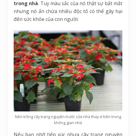
trong nhà
. Tuy màu sắc của nó thật sự bắt mắt
nhưng nó ẩn chứa nhiều độc tố có thể gây hại
đến sức khỏe của con người.
Nên trồng cây trạng nguyên trước cửa nhà thay vì bên trong
không gian nhà
Nếu bạn nhỡ tiếp xúc nhựa cây trạng nguyên