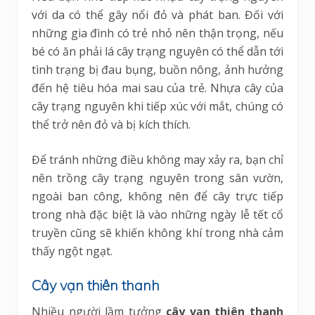
với da có thể gây nổi đỏ và phát ban. Đối với
những gia đình có trẻ nhỏ nên thận trọng, nếu
bé có ăn phải lá cây trạng nguyên có thể dẫn tới
tình trạng bị đau bụng, buồn nông, ảnh hưởng
đến hệ tiêu hóa mai sau của trẻ. Nhựa cây của
cây trạng nguyên khi tiếp xúc với mắt, chúng có
thể trở nên đỏ và bị kích thích.
Để tránh những điều không may xảy ra, bạn chỉ
nên trồng cây trạng nguyên trong sân vườn,
ngoài ban công, không nên để cây trực tiếp
trong nhà đặc biệt là vào những ngày lễ tết cổ
truyền cũng sẽ khiến không khí trong nhà cảm
thấy ngột ngạt.
Cây vạn thiên thanh
Nhiều người lầm tưởng
cây vạn thiên thanh