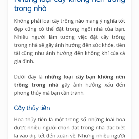
trong nhà
Không phải loại cây trồng nào mang ý nghĩa tốt
đẹp cũng có thể đặt trong ngôi nhà của bạn.
Nhiều người lầm tưởng việc đặt cây trồng
trong nhà sẽ gây ảnh hưởng đến sức khỏe, tiền
tài cũng như ảnh hưởng đến không khí của cả
gia đình.
Dưới đây là
những loại cây bạn không nên
trồng trong nhà
gây ảnh hưởng xấu đến
phong thủy mà bạn cần tránh.
Cây thủy tiên
Hoa thủy tiên là một trong số những loài hoa
được nhiều người chọn đặt trong nhà đặc biệt
là vào dịp tết đến xuân về. Nhưng nhiều người