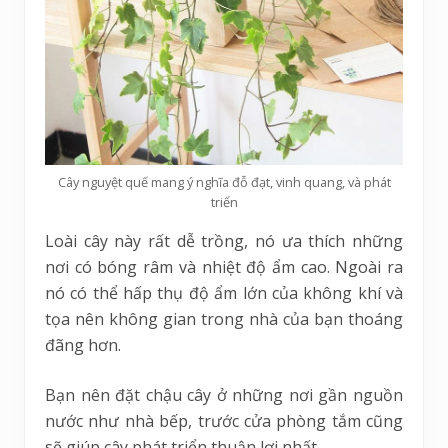
Cây nguyệt quế mang ý nghĩa đỗ đạt, vinh quang, và phát
triển
Loài cây này rất dễ trồng, nó ưa thích những
nơi có bóng râm và nhiệt độ ẩm cao. Ngoài ra
nó có thể hấp thụ độ ẩm lớn của không khí và
tọa nên không gian trong nhà của bạn thoáng
đãng hơn.
Bạn nên đặt chậu cây ở những nơi gần nguồn
nước như nhà bếp, trước cửa phòng tắm cũng
sẽ giúp cây phát triển thuận lợi nhất.