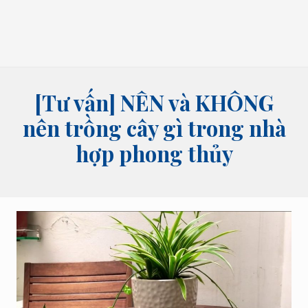
bói
tên,
bói
bài
và
các
lĩnh
[Tư vấn] NÊN và KHÔNG
vực
tâm
nên trồng cây gì trong nhà
linh
hợp phong thủy