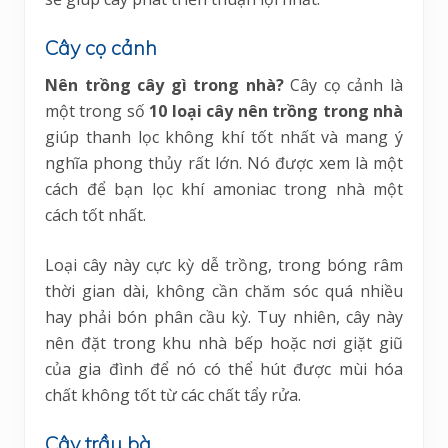
Cây cọ cảnh
Nên trồng cây gì trong nhà?
Cây cọ cảnh là
một trong số
10 loại cây nên trồng trong nhà
giúp thanh lọc không khí tốt nhất và mang ý
nghĩa phong thủy rất lớn. Nó được xem là một
cách để bạn lọc khí amoniac trong nhà một
cách tốt nhất.
Loại cây này cực kỳ dễ trồng, trong bóng râm
thời gian dài, không cần chăm sóc quá nhiều
hay phải bón phân cầu kỳ. Tuy nhiên, cây này
nên đặt trong khu nhà bếp hoặc nơi giặt giũ
của gia đình để nó có thể hút được mùi hóa
chất không tốt từ các chất tẩy rửa.
Cây trầu bà