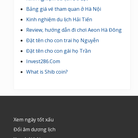
Bảng giá vé tham quan ở Hà Nội
Kinh nghiệm du lịch Hải Tiến
Review, hướng dẫn đi chơi Aeon Hà Đông
Đặt tên cho con trai họ Nguyễn
Đặt tên cho con gái họ Trần
Invest286.Com
What is Shib coin?
Footer
Xem ngày tốt xấu
Đổi âm dương lịch