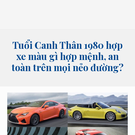
bói
tên,
bói
bài
và
các
lĩnh
Tuổi Canh Thân 1980 hợp
vực
tâm
xe màu gì hợp mệnh, an
linh
toàn trên mọi nẻo đường?