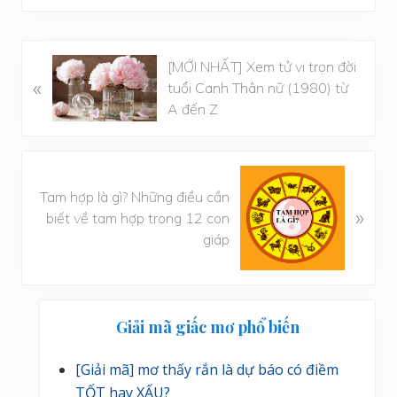
B
[MỚI NHẤT] Xem tử vi trọn đời
«
à
tuổi Canh Thân nữ (1980) từ
i
A đến Z
v
i
ế
B
t
à
Tam hợp là gì? Những điều cần
»
t
i
biết về tam hợp trong 12 con
r
v
giáp
ư
i
ớ
ế
c
t
Sidebar
s
Giải mã giấc mơ phổ biến
chính
a
u
[Giải mã] mơ thấy rắn là dự báo có điềm
TỐT hay XẤU?