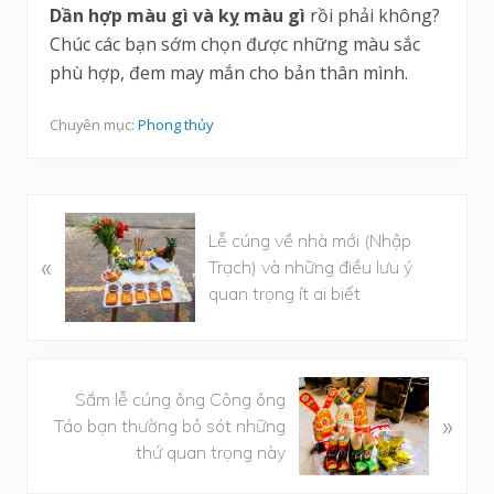
Dần hợp màu gì và kỵ màu gì
rồi phải không?
Chúc các bạn sớm chọn được những màu sắc
phù hợp, đem may mắn cho bản thân mình.
Chuyên mục:
Phong thủy
B
Lễ cúng về nhà mới (Nhập
à
«
Trạch) và những điều lưu ý
i
quan trọng ít ai biết
v
i
ế
t
B
Sắm lễ cúng ông Công ông
t
à
»
Táo bạn thường bỏ sót những
r
i
thứ quan trọng này
ư
v
ớ