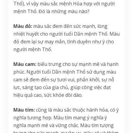
Thổ), vì vậy màu sắc mệnh Hỏa hợp với người
mệnh Thổ. Đó là những màu nào?
Màu đỏ:
màu sắc đem đến sức mạnh, lòng
nhiệt huyết cho người tuổi Dần mệnh Thổ. Màu
đỏ đem lại sự may mắn, tình duyên như ý cho
người mệnh Thổ.
Màu cam:
biểu trưng cho sự mạnh mẽ và hạnh
phúc. Người tuổi Dần mệnh Thổ sử dụng màu
cam sẽ đem đến sự tươi vui, phấn khởi, sự nỗ
lực, sáng tạo của gia chủ, giúp công việc đạt
hiệu quả cao, sức khỏe dồi dào.
Màu tím:
cũng là màu sắc thuộc hành hỏa, có ý
nghĩa tương hợp. Màu tím mang ý nghĩa ý
nghĩa mạnh mẽ và vững chắc. Màu tím tượng
trưng cho sức mạnh, quyền uy, giàu có và thèm