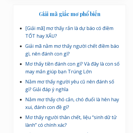
i
c
Sidebar
ế
Giải mã giấc mơ phổ biến
t
chính
s
[Giải mã] mơ thấy rắn là dự báo có điềm
a
TỐT hay XẤU?
u
Giải mã nằm mơ thấy người chết điềm báo
gì, nên đánh con gì?
Mơ thấy tiền đánh con gì? Và đây là con số
may mắn giúp bạn Trúng Lớn
Nằm mơ thấy người yêu cũ nên đánh số
gì? Giải đáp ý nghĩa
Nằm mơ thấy chó cắn, chó đuổi là hên hay
xui, đánh con đề gì?
Mơ thấy người thân chết, liệu “sinh dữ tử
lành” có chính xác?