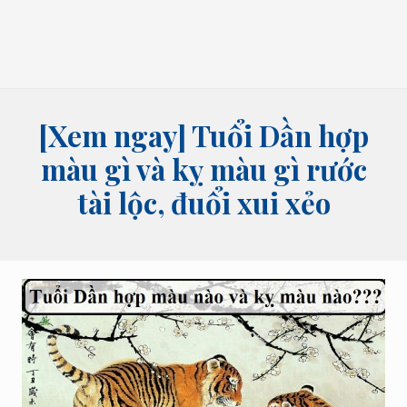
bói
tên,
bói
bài
và
các
lĩnh
[Xem ngay] Tuổi Dần hợp
vực
tâm
màu gì và kỵ màu gì rước
linh
tài lộc, đuổi xui xẻo