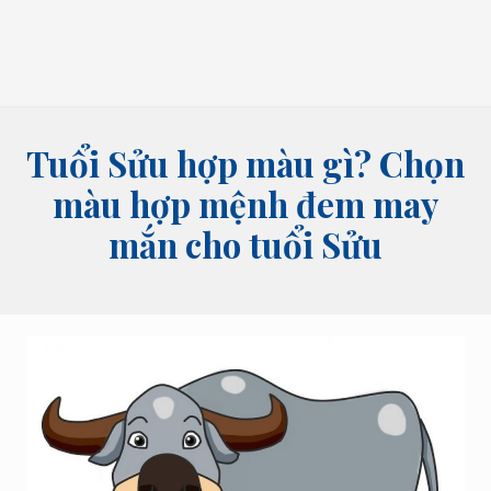
bói
tên,
bói
bài
và
các
lĩnh
Tuổi Sửu hợp màu gì? Chọn
vực
tâm
màu hợp mệnh đem may
linh
mắn cho tuổi Sửu