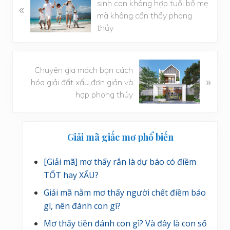
à
sinh con không hợp tuổi bố mẹ
«
i
mà không cần thầy phong
v
thủy
i
ế
t
B
Chuyên gia mách bạn cách
t
à
»
hóa giải đất xấu đơn giản và
r
i
hợp phong thủy
ư
v
ớ
i
Sidebar
c
ế
Giải mã giấc mơ phổ biến
t
chính
s
[Giải mã] mơ thấy rắn là dự báo có điềm
a
TỐT hay XẤU?
u
Giải mã nằm mơ thấy người chết điềm báo
gì, nên đánh con gì?
Mơ thấy tiền đánh con gì? Và đây là con số