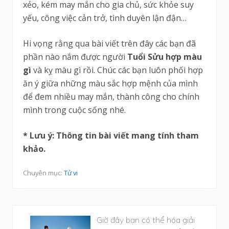
xẻo, kém may mắn cho gia chủ, sức khỏe suy
yếu, công việc cản trở, tình duyên lận đận…
Hi vọng rằng qua bài viết trên đây các bạn đã
phần nào nắm được người
Tuổi Sửu hợp màu
gì
và kỵ màu gì rồi. Chúc các bạn luôn phối hợp
ăn ý giữa những màu sắc hợp mệnh của mình
để đem nhiều may mắn, thành công cho chính
mình trong cuộc sống nhé.
* Lưu ý: Thông tin bài viết mang tính tham
khảo.
Chuyên mục:
Tử vi
B
Giờ đây bạn có thể hóa giải