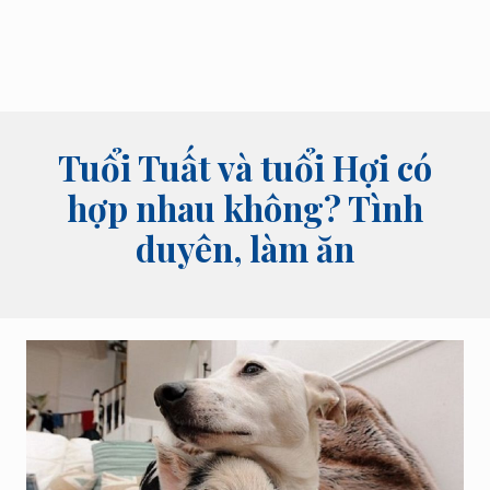
bói
tên,
bói
bài
và
các
lĩnh
Tuổi Tuất và tuổi Hợi có
vực
tâm
hợp nhau không? Tình
linh
duyên, làm ăn