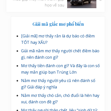
r
i
họa về sau
ư
v
ớ
i
Sidebar
c
ế
Giải mã giấc mơ phổ biến
chính
t
s
[Giải mã] mơ thấy rắn là dự báo có điềm
a
TỐT hay XẤU?
u
Giải mã nằm mơ thấy người chết điềm báo
gì, nên đánh con gì?
Mơ thấy tiền đánh con gì? Và đây là con số
may mắn giúp bạn Trúng Lớn
Nằm mơ thấy người yêu cũ nên đánh số
gì? Giải đáp ý nghĩa
Nằm mơ thấy chó cắn, chó đuổi là hên hay
xui, đánh con đề gì?
Mơ thấy người thân chết, liệu “sinh dữ tử