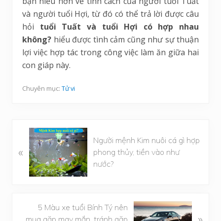
bạn hiểu hơn về tính cách của người tuổi Tuất
và người tuổi Hợi, từ đó có thể trả lời được câu
hỏi
tuổi Tuất và tuổi Hợi có hợp nhau
không?
hiểu được tình cảm cũng như sự thuận
lợi việc hợp tác trong công việc làm ăn giữa hai
con giáp này.
Chuyên mục:
Tử vi
B
Người mệnh Kim nuôi cá gì hợp
à
«
phong thủy, tiền vào như
i
nước?
v
i
ế
t
B
5 Màu xe tuổi Bính Tý nên
»
t
à
mua gặp may mắn, tránh gặp