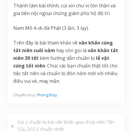
Thành tâm bái thỉnh, cúi xin chư vị tôn thần và
gia tiên nội ngoại chứng giám phù hộ độ trì.
Nam Mô A-di-đà Phật (3 lần, 3 lạy).
Trên đây là bài tham khảo về
văn khấn cúng
tất niên cuối năm
hay còn gọi là
văn khấn tất
niên 30 tết
kèm hướng dẫn chuẩn bị
lễ vật
cúng tất niên
. Chúc các bạn chuẩn thật tốt cho
tiệc tất niên và chuẩn bị đón năm mới với nhiều
điều vui vẻ, may mắn.
Chuyên mục:
Phong thủy
B
Gợi ý chuẩn bị bài văn khấn giao thừa năm Tân
«
à
Sửu 2021 chuẩn nhất