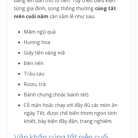
dâng lên bàn thờ tổ tiên. Tùy theo điều kiện
từng gia đình, song thông thường
cúng tất
niên cuối năm
cần sắm lễ như sau:
Mâm ngũ quả
Hương hoa
Giấy tiền vàng mã
Đèn nến
Trầu cau
Rượu, trà
Bánh chưng (hoặc bánh tét).
Cỗ mặn hoặc chay với đầy đủ các món ăn
ngày Tết, được chế biến thơm ngon tinh
khiết, bày biện đầy đặn, trang nghiêm.
Văn khấn cúng tất niên cuối