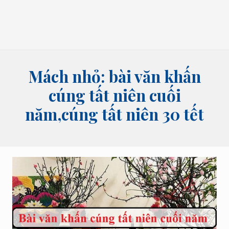
bói
tên,
bói
bài
và
các
lĩnh
Mách nhỏ: bài văn khấn
vực
tâm
cúng tất niên cuối
linh
năm,cúng tất niên 30 tết