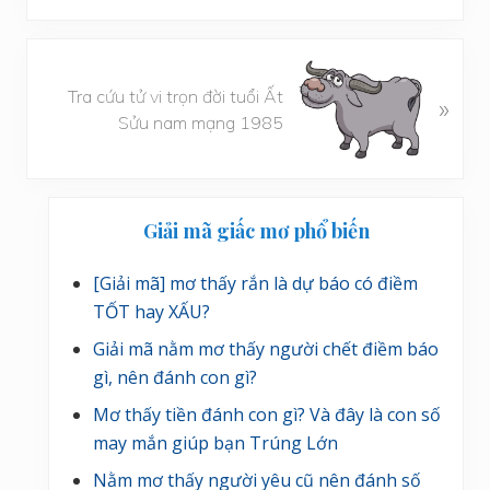
i
v
i
B
ế
à
Tra cứu tử vi trọn đời tuổi Ất
»
t
i
Sửu nam mạng 1985
t
v
r
i
ư
ế
Sidebar
ớ
t
Giải mã giấc mơ phổ biến
chính
c
s
a
[Giải mã] mơ thấy rắn là dự báo có điềm
u
TỐT hay XẤU?
Giải mã nằm mơ thấy người chết điềm báo
gì, nên đánh con gì?
Mơ thấy tiền đánh con gì? Và đây là con số
may mắn giúp bạn Trúng Lớn
Nằm mơ thấy người yêu cũ nên đánh số