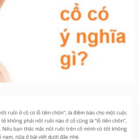
ốt ruồi ở cổ có lỗ tiền chôn”, là điềm báo cho một cuộc
ế không phải nốt ruồi nào ở cổ cũng là “lỗ tiền chôn”,
a. Nếu bạn thắc mắc nốt ruồi trên cổ mình có tốt không
 nam, nữa ở bài viết dưới đây nhé.