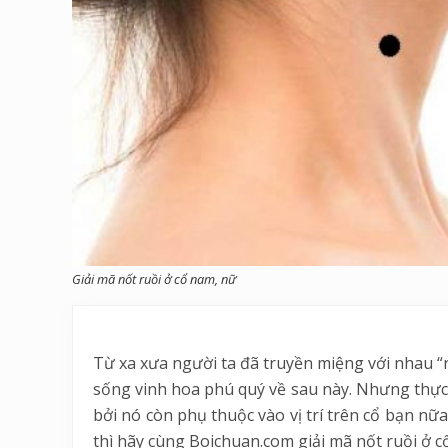
Giải mã nốt ruồi ở cổ nam, nữ
Từ xa xưa người ta đã truyền miệng với nhau “n
sống vinh hoa phú quý về sau này. Nhưng thực t
bởi nó còn phụ thuộc vào vị trí trên cổ bạn nữ
thì hãy cùng Boichuan.com giải mã nốt ruồi ở cổ