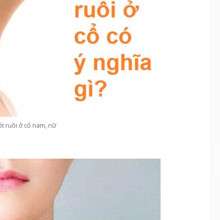
ốt ruồi ở cổ nam, nữ