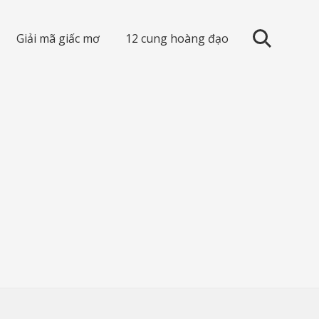
Giải mã giấc mơ
12 cung hoàng đạo
search