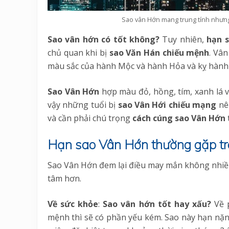
Sao vân Hớn mang trung tính nhưng
Sao vân hớn có tốt không?
Tuy nhiên,
hạn 
chủ quan khi bị
sao Văn Hán chiếu mệnh
. Vâ
màu sắc của hành Mộc và hành Hỏa và kỵ hành
Sao Vân Hớn
hợp màu đỏ, hồng, tím, xanh lá v
vậy những tuổi bị
sao Vân Hới chiếu mạng
nên
và cần phải chú trọng
cách cúng sao Vân Hớn
Hạn sao Vân Hớn thường gặp t
Sao Vân Hớn đem lại điều may mắn không nhi
tâm hơn.
Về sức khỏe
:
Sao vân hớn tốt hay xấu?
Về p
mệnh thì sẽ có phần yếu kém. Sao này hạn nặn