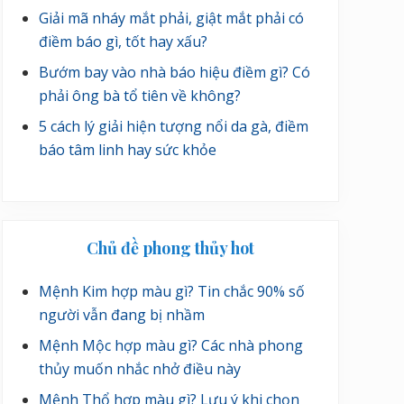
Giải mã nháy mắt phải, giật mắt phải có
điềm báo gì, tốt hay xấu?
Bướm bay vào nhà báo hiệu điềm gì? Có
phải ông bà tổ tiên về không?
5 cách lý giải hiện tượng nổi da gà, điềm
báo tâm linh hay sức khỏe
Chủ đề phong thủy hot
Mệnh Kim hợp màu gì? Tin chắc 90% số
người vẫn đang bị nhầm
Mệnh Mộc hợp màu gì? Các nhà phong
thủy muốn nhắc nhở điều này
Mệnh Thổ hợp màu gì? Lưu ý khi chọn