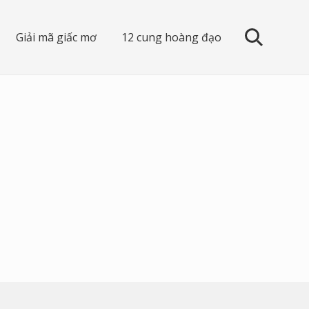
Giải mã giấc mơ
12 cung hoàng đạo
search