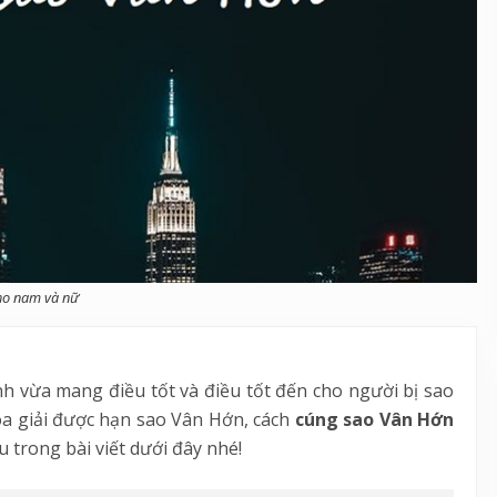
ho nam và nữ
h vừa mang điều tốt và điều tốt đến cho người bị sao
a giải được hạn sao Vân Hớn, cách
cúng sao Vân Hớn
 trong bài viết dưới đây nhé!