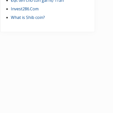
Đặt tên cho con gái họ Trần
Invest286.Com
What is Shib coin?