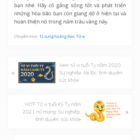
bạn nhé. Hãy cố gắng sống tốt và phát triển
những hòa bão bạn còn giang dở ở hiện tại và
hoàn thiện nó trong năm trâu vàng này.
Chuyên mục:
12 cung hoàng đạo
,
Tử vi
B
Xem tử vi tuổi Tỵ năm 2020:
«
à
Sự nghiệp, tài lộc, tình duyên,
i
sức khỏe
v
i
ế
B
HOT! Tử vi tuổi Kỷ Tỵ năm
»
t
à
2021 nữ mạng: Sự nghiệp,
t
i
tình duyên, sức khỏe
r
v
ư
i
Sidebar
ớ