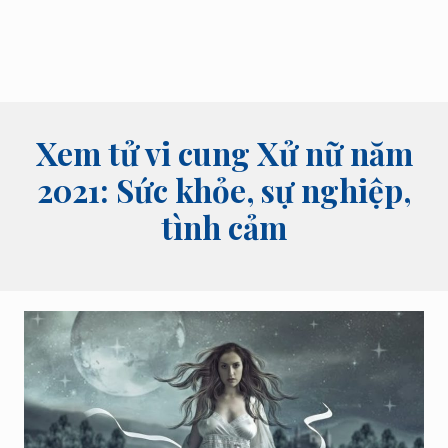
bói
tên,
bói
bài
và
các
lĩnh
Xem tử vi cung Xử nữ năm
vực
tâm
2021: Sức khỏe, sự nghiệp,
linh
tình cảm