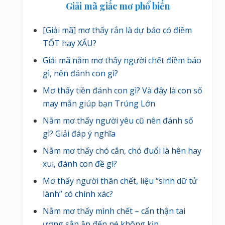
ế
Giải mã giấc mơ phổ biến
c
t
chính
s
[Giải mã] mơ thấy rắn là dự báo có điềm
a
TỐT hay XẤU?
u
Giải mã nằm mơ thấy người chết điềm báo
gì, nên đánh con gì?
Mơ thấy tiền đánh con gì? Và đây là con số
may mắn giúp bạn Trúng Lớn
Nằm mơ thấy người yêu cũ nên đánh số
gì? Giải đáp ý nghĩa
Nằm mơ thấy chó cắn, chó đuổi là hên hay
xui, đánh con đề gì?
Mơ thấy người thân chết, liệu “sinh dữ tử
lành” có chính xác?
Nằm mơ thấy mình chết – cẩn thận tai
ương sắp ập đến né không kịp