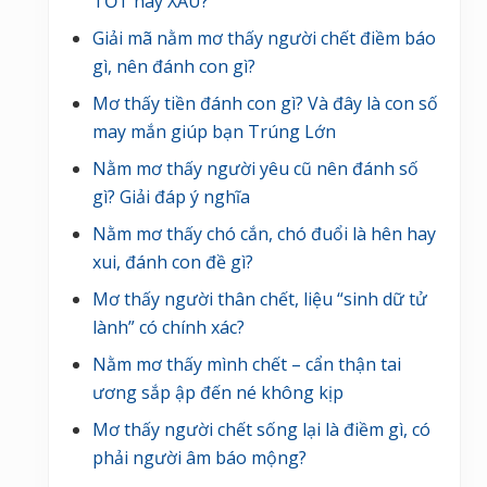
TỐT hay XẤU?
u
Giải mã nằm mơ thấy người chết điềm báo
gì, nên đánh con gì?
Mơ thấy tiền đánh con gì? Và đây là con số
may mắn giúp bạn Trúng Lớn
Nằm mơ thấy người yêu cũ nên đánh số
gì? Giải đáp ý nghĩa
Nằm mơ thấy chó cắn, chó đuổi là hên hay
xui, đánh con đề gì?
Mơ thấy người thân chết, liệu “sinh dữ tử
lành” có chính xác?
Nằm mơ thấy mình chết – cẩn thận tai
ương sắp ập đến né không kịp
Mơ thấy người chết sống lại là điềm gì, có
phải người âm báo mộng?