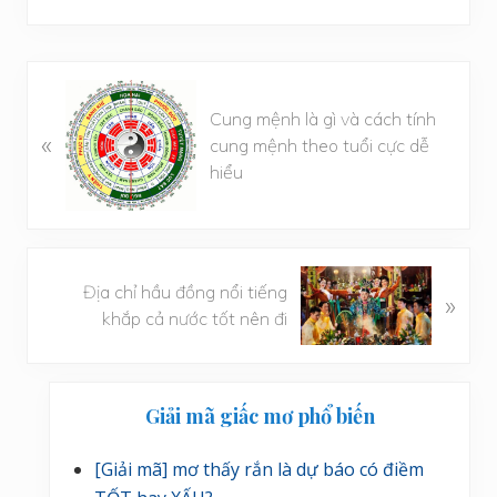
B
à
Cung mệnh là gì và cách tính
«
i
cung mệnh theo tuổi cực dễ
v
hiểu
i
ế
t
t
B
Địa chỉ hầu đồng nổi tiếng
»
r
à
khắp cả nước tốt nên đi
ư
i
ớ
v
c
i
Sidebar
ế
Giải mã giấc mơ phổ biến
chính
t
s
[Giải mã] mơ thấy rắn là dự báo có điềm
a