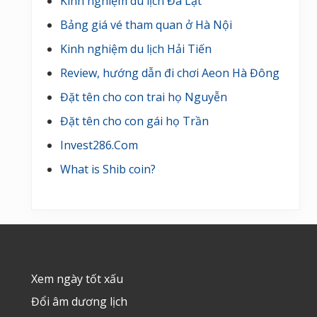
Kinh nghiệm du lịch Đà Lạt
Bảng giá vé tham quan ở Hà Nội
Kinh nghiệm du lịch Hải Tiến
Review, hướng dẫn đi chơi Aeon Hà Đông
Đặt tên cho con trai họ Nguyễn
Đặt tên cho con gái họ Trần
Invest286.Com
What is Shib coin?
Footer
Xem ngày tốt xấu
Đổi âm dương lịch