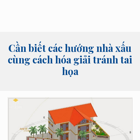
bói
tên,
bói
bài
và
các
lĩnh
Cần biết các hướng nhà xấu
vực
tâm
cùng cách hóa giải tránh tai
linh
họa