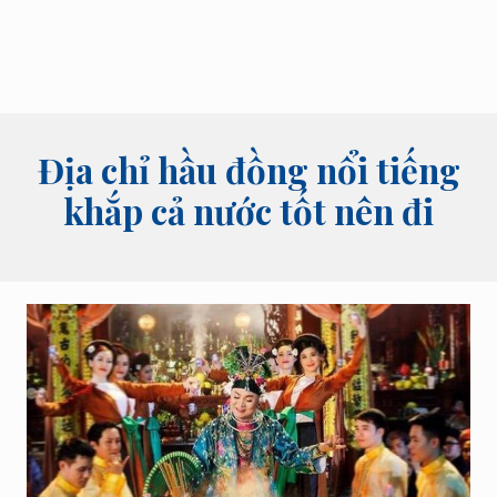
bói
tên,
bói
bài
và
các
lĩnh
Địa chỉ hầu đồng nổi tiếng
vực
tâm
khắp cả nước tốt nên đi
linh