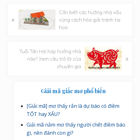
B
Cần biết các hướng nhà xấu
«
à
cùng cách hóa giải tránh tai
i
họa
v
i
ế
B
Tuổi Tân Hợi hợp hướng nhà
»
t
à
nào? Xem câu trả lời của
t
i
chuyên gia
r
v
ư
i
Sidebar
ớ
ế
Giải mã giấc mơ phổ biến
c
t
chính
s
[Giải mã] mơ thấy rắn là dự báo có điềm
a
TỐT hay XẤU?
u
Giải mã nằm mơ thấy người chết điềm báo
gì, nên đánh con gì?