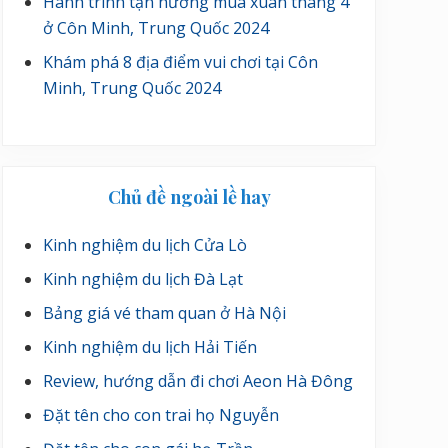
Hành trình tận hưởng mùa xuân tháng 4
ở Côn Minh, Trung Quốc 2024
Khám phá 8 địa điểm vui chơi tại Côn
Minh, Trung Quốc 2024
Chủ đề ngoài lề hay
Kinh nghiệm du lịch Cửa Lò
Kinh nghiệm du lịch Đà Lạt
Bảng giá vé tham quan ở Hà Nội
Kinh nghiệm du lịch Hải Tiến
Review, hướng dẫn đi chơi Aeon Hà Đông
Đặt tên cho con trai họ Nguyễn