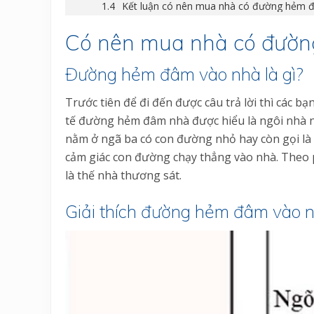
Kết luận có nên mua nhà có đường hẻm 
Có nên mua nhà có đườ
Đường hẻm đâm vào nhà là gì?
Trước tiên để đi đến được câu trả lời thì các 
tế đường hẻm đâm nhà được hiểu là ngôi nhà nằ
nằm ở ngã ba có con đường nhỏ hay còn gọi là 
cảm giác con đường chạy thẳng vào nhà. Theo 
là thế nhà thương sát.
Giải thích đường hẻm đâm vào n