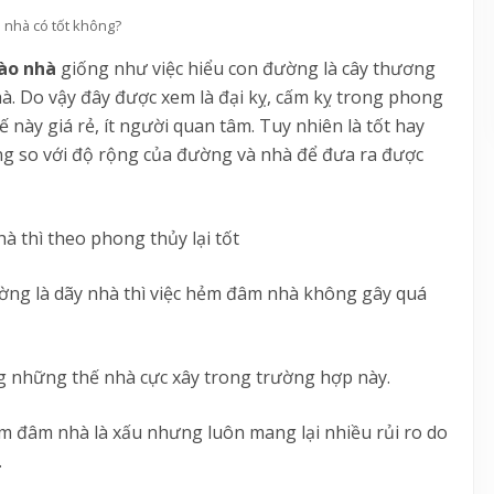
nhà có tốt không?
ào nhà
giống như việc hiểu con đường là cây thương
. Do vậy đây được xem là đại kỵ, cấm kỵ trong phong
 này giá rẻ, ít người quan tâm. Tuy nhiên là tốt hay
ờng so với độ rộng của đường và nhà để đưa ra được
à thì theo phong thủy lại tốt
ng là dãy nhà thì việc hẻm đâm nhà không gây quá
g những thế nhà cực xây trong trường hợp này.
m đâm nhà là xấu nhưng luôn mang lại nhiều rủi ro do
.