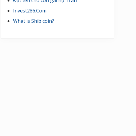
Đặt tên cho con gái họ Trần
Invest286.Com
What is Shib coin?