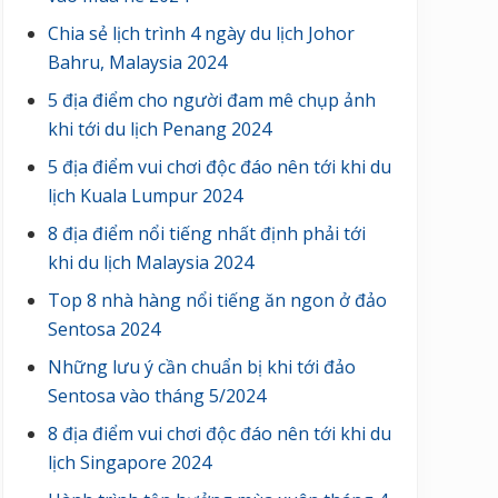
Chia sẻ lịch trình 4 ngày du lịch Johor
Bahru, Malaysia 2024
5 địa điểm cho người đam mê chụp ảnh
khi tới du lịch Penang 2024
5 địa điểm vui chơi độc đáo nên tới khi du
lịch Kuala Lumpur 2024
8 địa điểm nổi tiếng nhất định phải tới
khi du lịch Malaysia 2024
Top 8 nhà hàng nổi tiếng ăn ngon ở đảo
Sentosa 2024
Những lưu ý cần chuẩn bị khi tới đảo
Sentosa vào tháng 5/2024
8 địa điểm vui chơi độc đáo nên tới khi du
lịch Singapore 2024