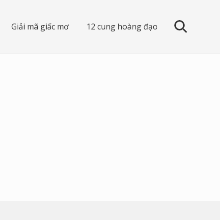
Giải mã giấc mơ
12 cung hoàng đạo
search