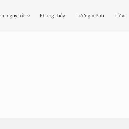
em ngày tốt
Phong thủy
Tướng mệnh
Tử vi