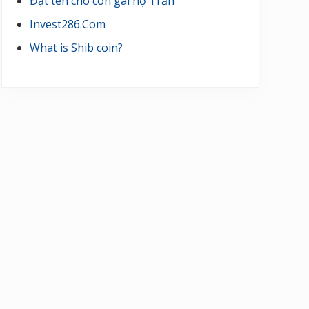
Đặt tên cho con gái họ Trần
Invest286.Com
What is Shib coin?