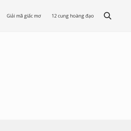
Giải mã giấc mơ
12 cung hoàng đạo
search