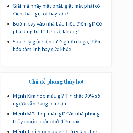
Giải mã nháy mắt phải, giật mắt phải có
điềm báo gì, tốt hay xấu?
Bướm bay vào nhà báo hiệu điềm gì? Có
phải ông bà tổ tiên về không?
5 cách lý giải hiện tượng nổi da gà, điềm
báo tâm linh hay sức khỏe
Chủ đề phong thủy hot
Mệnh Kim hợp màu gì? Tin chắc 90% số
người vẫn đang bị nhầm
Mệnh Mộc hợp màu gì? Các nhà phong
thủy muốn nhắc nhở điều này
Mệnh Thổ hợp màu gì? Lưu ý khi chọn