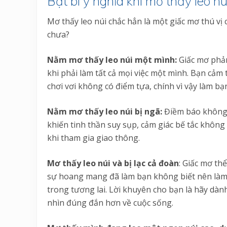
Bật bí ý nghĩa khi mơ thấy leo nú
Mơ thấy leo núi chắc hẳn là một giấc mơ thú vị 
chưa?
Nằm mơ thấy leo núi một mình:
Giấc mơ phả
khi phải làm tất cả mọi việc một mình. Bạn cảm
chơi vơi không có điểm tựa, chính vì vậy làm b
Nằm mơ thấy leo núi bị ngã:
Điềm báo không 
khiến tinh thần suy sụp, cảm giác bế tắc không 
khi tham gia giao thông.
Mơ thấy leo núi và bị lạc cả đoàn
: Giấc mơ th
sự hoang mang đã làm bạn không biết nên làm g
trong tương lai. Lời khuyên cho bạn là hãy dành 
nhìn đúng đắn hơn về cuộc sống.