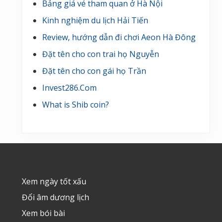
Bảng giá vé tham quan ở Hà Nội
Kinh nghiệm du lịch Hải Tiến
Review, hướng dẫn đi chơi Aeon Hà Đông
Đặt tên cho con trai họ Nguyễn
Đặt tên cho con gái họ Trần
Invest286.Com
What is Shib coin?
Footer
Xem ngày tốt xấu
Đổi âm dương lịch
Xem bói bài