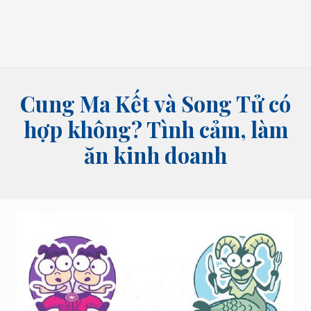
bói
tên,
bói
bài
và
các
lĩnh
Cung Ma Kết và Song Tử có
vực
tâm
hợp không? Tình cảm, làm
linh
ăn kinh doanh