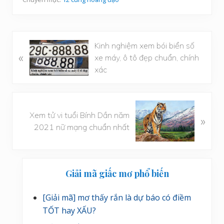
B
Kinh nghiệm xem bói biển số
«
à
xe máy, ô tô đẹp chuẩn, chính
i
xác
v
i
ế
B
Xem tử vi tuổi Bính Dần năm
t
»
à
2021 nữ mạng chuẩn nhất
t
i
r
v
ư
i
Sidebar
ớ
ế
Giải mã giấc mơ phổ biến
c
t
chính
s
[Giải mã] mơ thấy rắn là dự báo có điềm
a
TỐT hay XẤU?
u