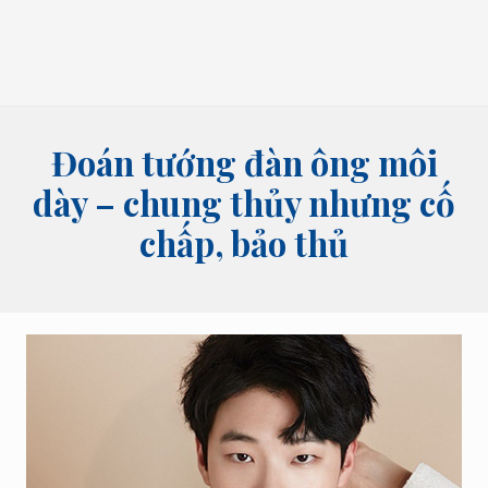
bói
tên,
bói
bài
và
các
lĩnh
Đoán tướng đàn ông môi
vực
tâm
dày – chung thủy nhưng cố
linh
chấp, bảo thủ