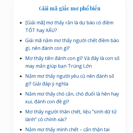
Sidebar
ế
Giải mã giấc mơ phổ biến
chính
t
s
[Giải mã] mơ thấy rắn là dự báo có điềm
a
TỐT hay XẤU?
u
Giải mã nằm mơ thấy người chết điềm báo
gì, nên đánh con gì?
Mơ thấy tiền đánh con gì? Và đây là con số
may mắn giúp bạn Trúng Lớn
Nằm mơ thấy người yêu cũ nên đánh số
gì? Giải đáp ý nghĩa
Nằm mơ thấy chó cắn, chó đuổi là hên hay
xui, đánh con đề gì?
Mơ thấy người thân chết, liệu “sinh dữ tử
lành” có chính xác?
Nằm mơ thấy mình chết – cẩn thận tai