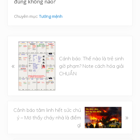
đúng không nào?
Chuyên mục:
Tướng mệnh
B
à
Cánh báo: Thế nào là trẻ sinh
i
«
giờ phạm? Note cách hóa giải
v
CHUẨN
i
ế
t
t
r
B
Cảnh báo tâm linh hết sức chú
ư
»
à
ý – Mơ thấy cháy nhà là điềm
ớ
i
gì
c
v
i