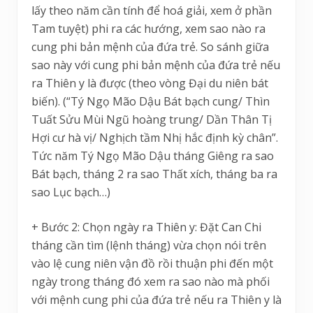
lấy theo năm cần tính để hoá giải, xem ở phần
Tam tuyệt) phi ra các hướng, xem sao nào ra
cung phi bản mệnh của đứa trẻ. So sánh giữa
sao này với cung phi bản mệnh của đứa trẻ nếu
ra Thiên y là được (theo vòng Đại du niên bát
biến). (“Tý Ngọ Mão Dậu Bát bạch cung/ Thìn
Tuất Sửu Mùi Ngũ hoàng trung/ Dần Thân Tị
Hợi cư hà vị/ Nghịch tầm Nhị hắc định kỳ chân”.
Tức năm Tý Ngọ Mão Dậu tháng Giêng ra sao
Bát bạch, tháng 2 ra sao Thất xích, tháng ba ra
sao Lục bạch…)
+ Bước 2: Chọn ngày ra Thiên y: Đặt Can Chi
tháng cần tìm (lệnh tháng) vừa chọn nói trên
vào lệ cung niên vận đồ rồi thuận phi đến một
ngày trong tháng đó xem ra sao nào mà phối
với mệnh cung phi của đứa trẻ nếu ra Thiên y là