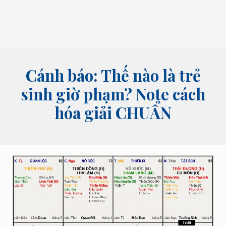
bói
tên,
bói
bài
và
các
lĩnh
Cánh báo: Thế nào là trẻ
vực
tâm
sinh giờ phạm? Note cách
linh
hóa giải CHUẨN