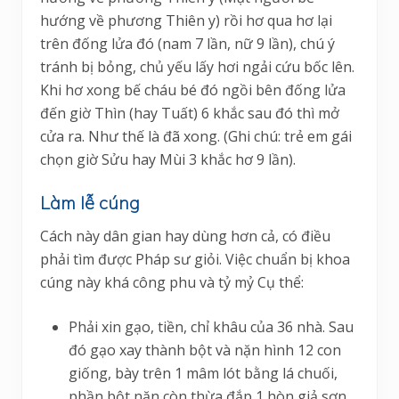
hướng về phương Thiên y) rồi hơ qua hơ lại
trên đống lửa đó (nam 7 lần, nữ 9 lần), chú ý
tránh bị bỏng, chủ yếu lấy hơi ngải cứu bốc lên.
Khi hơ xong bế cháu bé đó ngồi bên đống lửa
đến giờ Thìn (hay Tuất) 6 khắc sau đó thì mở
cửa ra. Như thế là đã xong. (Ghi chú: trẻ em gái
chọn giờ Sửu hay Mùi 3 khắc hơ 9 lần).
Làm lễ cúng
Cách này dân gian hay dùng hơn cả, có điều
phải tìm được Pháp sư giỏi. Việc chuẩn bị khoa
cúng này khá công phu và tỷ mỷ Cụ thể:
Phải xin gạo, tiền, chỉ khâu của 36 nhà. Sau
đó gạo xay thành bột và nặn hình 12 con
giống, bày trên 1 mâm lót bằng lá chuối,
phần bột nặn còn thừa đắp 1 hòn giả sơn