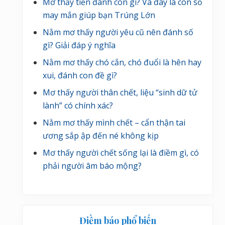
Mơ thấy tiền đánh con gì? Và đây là con số
may mắn giúp bạn Trúng Lớn
Nằm mơ thấy người yêu cũ nên đánh số
gì? Giải đáp ý nghĩa
Nằm mơ thấy chó cắn, chó đuổi là hên hay
xui, đánh con đề gì?
Mơ thấy người thân chết, liệu “sinh dữ tử
lành” có chính xác?
Nằm mơ thấy mình chết – cẩn thận tai
ương sắp ập đến né không kịp
Mơ thấy người chết sống lại là điềm gì, có
phải người âm báo mộng?
Điềm báo phổ biến