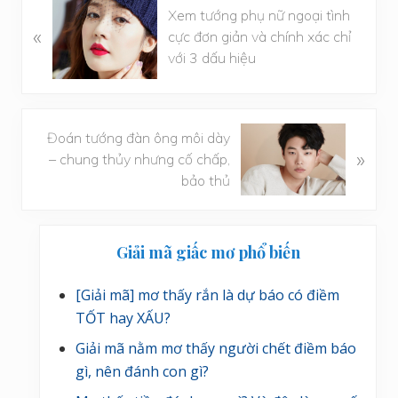
B
Xem tướng phụ nữ ngoại tình
à
«
cực đơn giản và chính xác chỉ
i
với 3 dấu hiệu
v
i
ế
t
B
Đoán tướng đàn ông môi dày
»
t
à
– chung thủy nhưng cố chấp,
r
i
bảo thủ
ư
v
ớ
i
Sidebar
c
ế
Giải mã giấc mơ phổ biến
t
chính
s
[Giải mã] mơ thấy rắn là dự báo có điềm
a
TỐT hay XẤU?
u
Giải mã nằm mơ thấy người chết điềm báo
gì, nên đánh con gì?