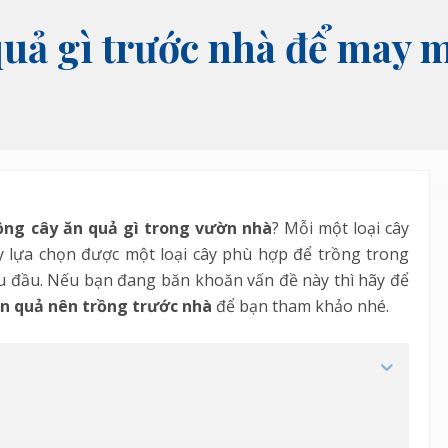
uả gì trước nhà để may mắ
ồng cây ăn quả gì trong vườn nhà
? Mỗi một loại cây
y lựa chọn được một loại cây phù hợp để trồng trong
u đầu. Nếu bạn đang băn khoăn vấn đề này thì hãy để
ăn quả nên trồng trước nhà
để bạn tham khảo nhé.