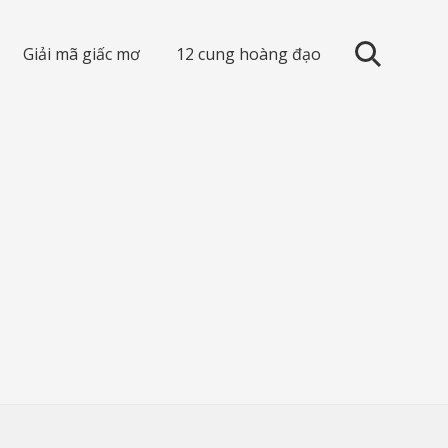
Giải mã giấc mơ
12 cung hoàng đạo
search