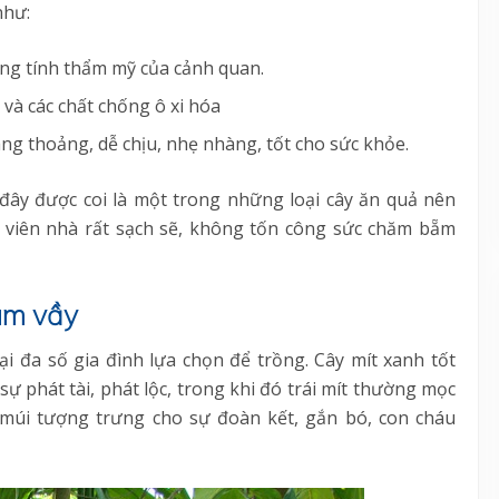
như:
ng tính thẩm mỹ của cảnh quan.
 và các chất chống ô xi hóa
 thoảng, dễ chịu, nhẹ nhàng, tốt cho sức khỏe.
y đây được coi là một trong những loại cây ăn quả nên
 viên nhà rất sạch sẽ, không tốn công sức chăm bẵm
sum vầy
i đa số gia đình lựa chọn để trồng. Cây mít xanh tốt
 phát tài, phát lộc, trong khi đó trái mít thường mọc
 múi tượng trưng cho sự đoàn kết, gắn bó, con cháu