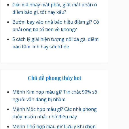
Giải mã nháy mắt phải, giật mắt phải có
điềm báo gì, tốt hay xấu?
Bướm bay vào nhà báo hiệu điềm gì? Có
phải ông bà tổ tiên về không?
5 cách lý giải hiện tượng nổi da gà, điềm
báo tâm linh hay sức khỏe
Chủ đề phong thủy hot
Mệnh Kim hợp màu gì? Tin chắc 90% số
người vẫn đang bị nhầm
Mệnh Mộc hợp màu gì? Các nhà phong
thủy muốn nhắc nhở điều này
Mệnh Thổ hợp màu gì? Lưu ý khi chọn