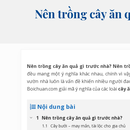
chỉ
tay,
Nên trồng cây ăn q
bói
tên,
bói
bài
và
các
lĩnh
vực
tâm
linh
Nên trồng cây ăn quả gì trước nhà? Nên tr
đều mang một ý nghĩa khác nhau, chính vì vậ
vườn nhà luôn là vấn đề khiến nhiều người đa
Boichuan.com giải mã ý nghĩa của các loài
cây 
Nội dung bài
Nên trồng cây ăn quả gì trước nhà?
Cây bưởi – may mắn, tài lộc cho gia chủ