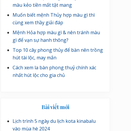
màu kẻo tiền mất tật mang
Muốn biết mệnh Thủy hợp màu gì thì
cùng xem thầy giải đáp
Mệnh Hỏa hợp màu gì & nên tránh màu
gì để vạn sự hanh thông?
Top 10 cây phong thủy để bàn nên trồng
hút tài lộc, may mắn
Cách xem la bàn phong thuỷ chính xác
nhất hút lộc cho gia chủ
Bài viết mới
Lịch trình 5 ngày du lịch kota kinabalu
vào mùa hè 2024