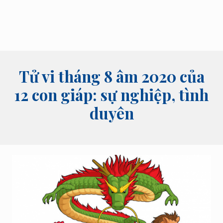
bói
tên,
bói
bài
và
các
lĩnh
Tử vi tháng 8 âm 2020 của
vực
tâm
12 con giáp: sự nghiệp, tình
linh
duyên