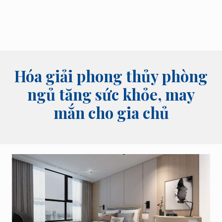
bói
tên,
bói
bài
và
các
lĩnh
Hóa giải phong thủy phòng
vực
tâm
ngủ tăng sức khỏe, may
linh
mắn cho gia chủ