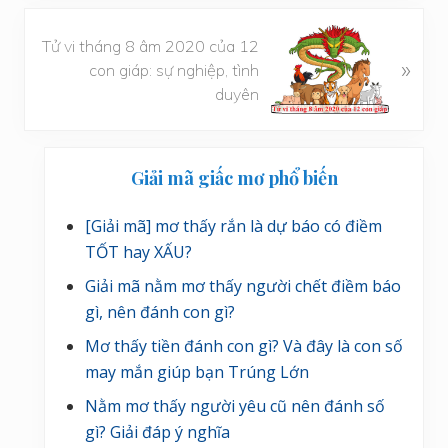
i
ế
B
Tử vi tháng 8 âm 2020 của 12
t
à
»
con giáp: sự nghiệp, tình
t
i
duyên
r
v
ư
i
ớ
Sidebar
ế
c
Giải mã giấc mơ phổ biến
t
chính
s
[Giải mã] mơ thấy rắn là dự báo có điềm
a
TỐT hay XẤU?
u
Giải mã nằm mơ thấy người chết điềm báo
gì, nên đánh con gì?
Mơ thấy tiền đánh con gì? Và đây là con số
may mắn giúp bạn Trúng Lớn
Nằm mơ thấy người yêu cũ nên đánh số
gì? Giải đáp ý nghĩa